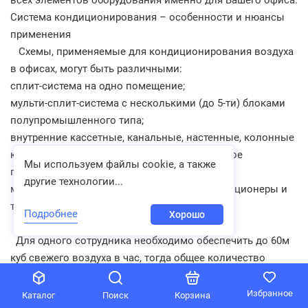
Система кондиционирования – особенности и нюансы
применения
Схемы, применяемые для кондиционирования воздуха
в офисах, могут быть различными:
сплит-система на одно помещение;
мульти-сплит-система с несколькими (до 5-ти) блоками
полупромышленного типа;
внутренние кассетные, канальные, настенные, колонные
кондиционеры, рассчитанные под конкретное
Мы используем файлы cookie, а также
помещение;
другие технологии...
многозональные полупромышленные кондиционеры и
т.д.
Подробнее
Хорошо
Для одного сотрудника необходимо обеспечить до 60м
куб свежего воздуха в час, тогда общее количество
приточного свежего воздуха, подаваемого вентиляцией
в офис, должно равняться - 900 м куб в час.
Избранное
Каталог
Поиск
Корзина