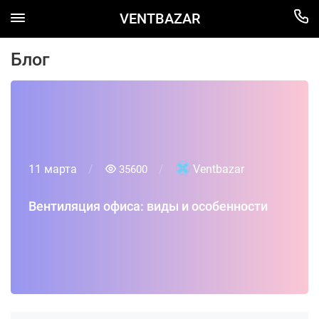
VENTBAZAR
Блог
11 марта
Ventbazar
35600
Вентиляция офиса: виды и особенности