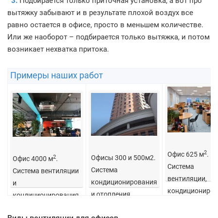
3.
Подбирается только приточная установка, а вот про
вытяжку забывают и в результате плохой воздух все
равно остается в офисе, просто в меньшем количестве.
Или же наоборот – подбирается только вытяжка, и потом
возникает нехватка притока.
Примеры наших работ
2
Офис 625 м
.
Офисы 300 и 500м2.
2
Офис 4000 м
.
Система
Система
Система вентиляции
вентиляции,
кондиционирования
и
кондициониров
и отопления.
кондиционирования.
и отопления.