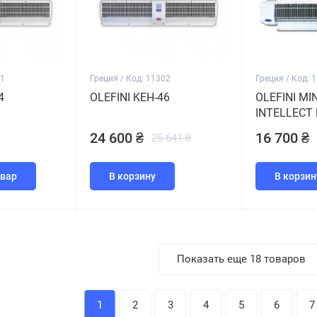
01
Греция / Код: 11302
Греция / Код: 
4
OLEFINI KEH-46
OLEFINI MI
INTELLECT
24 600 ₴
16 700 ₴
25 641 ₴
овар
В корзину
В корзин
Показать еще 18 товаров
1
2
3
4
5
6
7