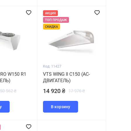
АКЦИЯ
ТОП ПРОДАЖ
СКИДКА
Код: 11427
PRO W150 R1
VTS WING II C150 (АС-
ТЕЛЬ)
ДВИГАТЕЛЬ)
14 920 ₴
50 562 ₴
17 976 ₴
у
В корзину