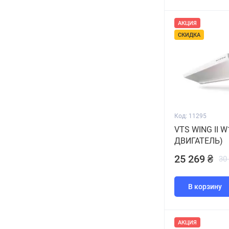
11,0/13,0
1
11.1
1
АКЦИЯ
СКИДКА
11.5
1
12
1
13,2/15,3
1
14.4
1
15,6/17,2
1
Код: 11295
16
4
VTS WING II W
ДВИГАТЕЛЬ)
17,5/20,3
1
25 269 ₴
30
17-47
1
18
1
В корзину
19,5/22,2
1
21,2/23,4
1
АКЦИЯ