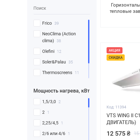
Горизонтал
тепловые за
Frico
39
NeoClima (Action
clima)
38
АКЦИЯ
Olefini
12
СКИДКА
Soler&Palau
35
Thermoscreens
11
Vts
30
Мощность нагрева, кВт
Термия
2
1,5/3,0
2
Код: 11394
2
1
VTS WING II C1
ДВИГАТЕЛЬ)
2,25/4,5
1
12 575 ₴
15
2/6 или 4/6
1