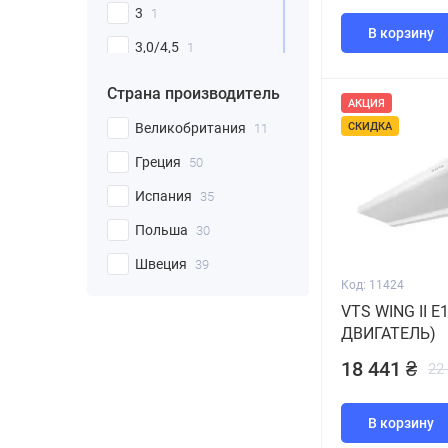
3
1
В корзину
3,0/4,5
1
3,0/6,0
1
Страна производитель
АКЦИЯ
4,5/9,0
2
Великобритания
СКИДКА
11
4/12 или 8/12
1
Греция
50
5
3
Испания
35
6,0/12,0
2
Польша
30
6.9
1
Швеция
39
8
4
Код: 11424
VTS WING II E1
9,0/18,0
2
ДВИГАТЕЛЬ)
10
1
18 441 ₴
22
10-32
1
11
1
В корзину