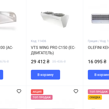
Код: 11436
Греция / Код: 
00 (АС-
VTS WING PRO C150 (ЕС-
OLEFINI KE
ДВИГАТЕЛЬ)
29 412 ₴
16 095 ₴
 676 ₴
35 436 ₴
В корзину
В корзин
АКЦИЯ
ТОП ПРОДАЖ
ТОП ПРОДАЖ
СКИДКА