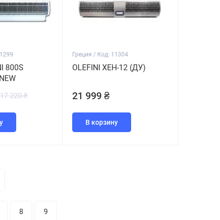
11299
Греция / Код: 11304
NI 800S
OLEFINI ХЕH-12 (ДУ)
 NEW
21 999 ₴
17 220 ₴
у
В корзину
8
9