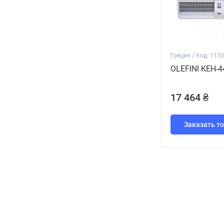
0/2/4/6
3
0/3/6/12(15)
1
0/3/6/9
2
Греция / Код: 113
0/3/6/9(12)
2
OLEFINI KEH-4
0/4/8/12
3
17 464 ₴
0/5/10/15
1
0/6/12/15
2
Заказать т
0/6/12/18
2