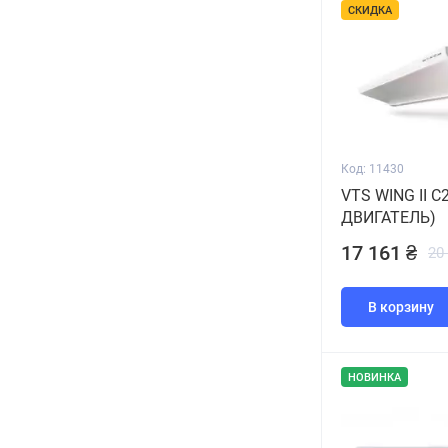
22
1
СКИДКА
25
1
27,5/31,6
1
30
1
31,4/34,6
1
Код: 11430
35,7/40,7
1
VTS WING II C2
42
1
ДВИГАТЕЛЬ)
51.6
1
17 161 ₴
20
65
1
79
В корзину
1
83.3
1
100
1
НОВИНКА
112
1
0/2/4
1