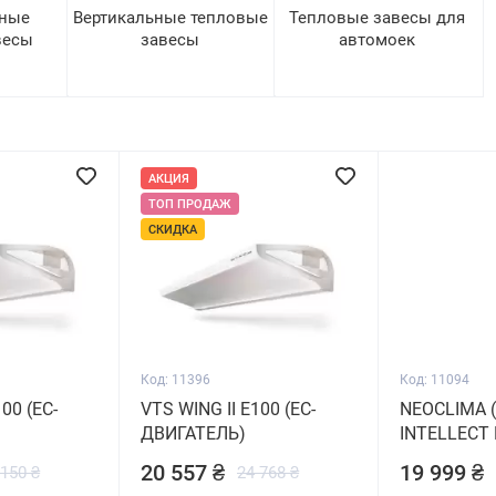
ьные
Вертикальные тепловые
Тепловые завесы для
весы
завесы
автомоек
АКЦИЯ
ТОП ПРОДАЖ
СКИДКА
Код: 11396
Код: 11094
00 (ЕС-
VTS WING II E100 (ЕС-
NEOCLIMA (
ДВИГАТЕЛЬ)
INTELLECT 
20 557 ₴
19 999 ₴
 150 ₴
24 768 ₴