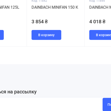
Код: 11842
Код: 11844
IFAN 125L
DAINBACH MINIFAN 150 K
DAINBACH M
3 854 ₴
4 018 ₴
В корзину
В корзин
ся на рассылку
П