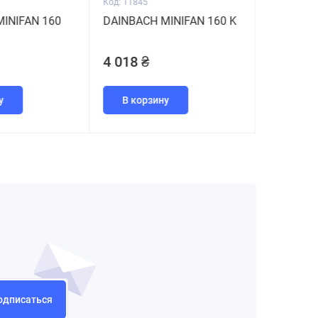
Код: 11845
INIFAN 160
DAINBACH MINIFAN 160 K
4 018 ₴
у
В корзину
одписаться