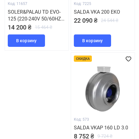
Код: 11657
Код: 7225
SOLER&PALAU TD EVO-
SALDA VKA 200 EKO
125 (220-240V 50/60HZ)
22 090 ₴
24 544 ₴
RE
14 200 ₴
15 464 ₴
В корзину
В корзину
СКИДКА
Код: 573
SALDA VKAР 160 LD 3.0
8 752 ₴
9 724 ₴