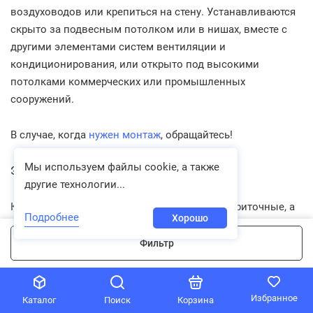
воздуховодов или крепиться на стену. Устанавливаются
скрыто за подвесным потолком или в нишах, вместе с
другими элементами систем вентиляции и
кондиционирования, или открыто под высокими
потолками коммерческих или промышленных
сооружений.
В случае, когда
нужен монтаж
, обращайтесь!
Мы используем файлы cookie, а также
Эксплуатация и сервис
другие технологии...
Канальные вентиляторы для вытяжки или приточные, а
Подробнее
Хорошо
также промышленные канальные вентиляторы
рассчитаны на долгую и безупречную работу, потому их
Фильтр
способы установки и конструкция чаще всего
предусматривают удобную разборку и возможность
доступа для чистки и обслуживания без отсоединения
Избранное
Каталог
Поиск
Корзина
воздуховодов.