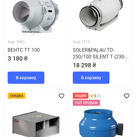
Код: 2063
Код: 7213
ВЕНТС ТТ 100
SOLER&PALAU TD-
250/100 SILENT T (230-
3 180 ₴
240V 50/60)
18 298 ₴
В корзину
В корзину
5
(3)
СКИДКА
АКЦИЯ
ТОП ПРОДАЖ