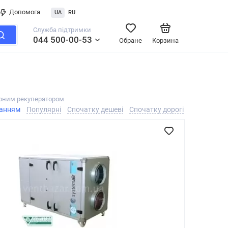
Допомога
UA
RU
Служба підтримки
044 500-00-53
Обране
Корзина
орним рекуператором
ванням
Популярні
Спочатку дешеві
Спочатку дорогі