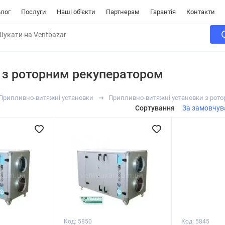
лог
Послуги
Наші об'єкти
Партнерам
Гарантія
Контакти
 з роторним рекуператором
Припливно-витяжні установки
Припливно-витяжні установки з рот
Сортування
За замовчу
Код: 5850
Код: 5845