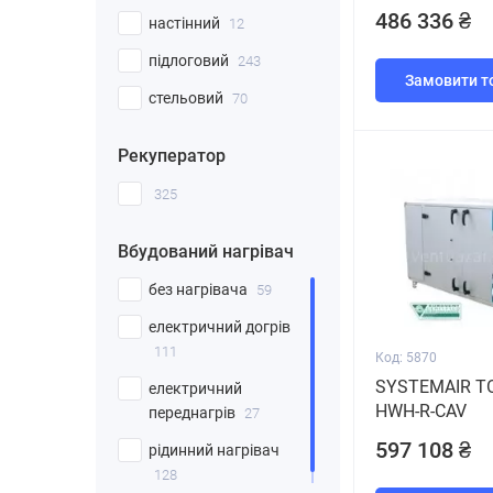
486 336 ₴
настінний
12
підлоговий
243
Замовити т
стельовий
70
Рекуператор
325
Вбудований нагрівач
без нагрівача
59
електричний догрів
111
Код: 5870
SYSTEMAIR T
електричний
HWH-R-CAV
переднагрів
27
597 108 ₴
рідинний нагрівач
128