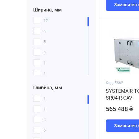
Замовити т
Ширина, мм
17
4
5
4
1
1
Код: 5862
32
Глибина, мм
SYSTEMAIR T
16
SR04-R-CAV
1
6
565 488 ₴
1
2
4
Замовити т
2
6
3