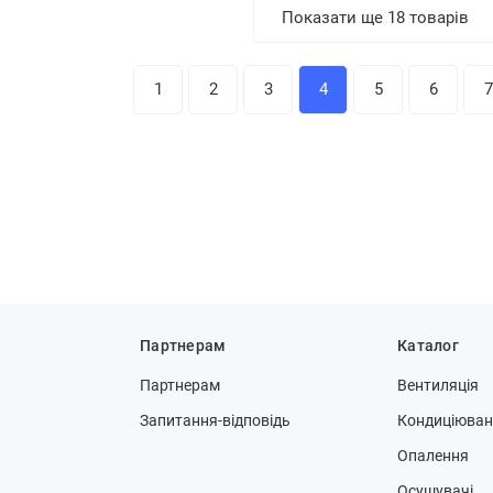
Показати ще 18 товарів
1
2
3
4
5
6
7
Партнерам
Каталог
Партнерам
Вентиляція
Запитання-відповідь
Кондиціюва
Опалення
Осушувачі