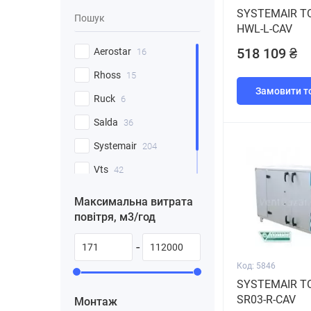
SYSTEMAIR T
HWL-L-CAV
518 109 ₴
Aerostar
16
Rhoss
15
Замовити т
Ruck
6
Salda
36
Systemair
204
Vts
42
Вентс
9
Максимальна витрата
повітря, м3/год
-
Код: 5846
SYSTEMAIR T
SR03-R-CAV
Монтаж