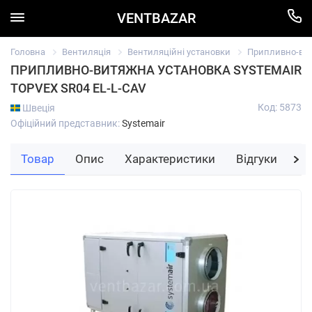
VENTBAZAR
Головна
Вентиляція
Вентиляційні установки
Припливно-вит
ПРИПЛИВНО-ВИТЯЖНА УСТАНОВКА SYSTEMAIR
TOPVEX SR04 EL-L-CAV
Код: 5873
Швеція
Офіційний представник:
Systemair
Товар
Опис
Характеристики
Відгуки
За