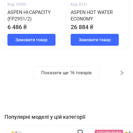
Код: 10395
Код: 8131
ASPEN HI-CAPACITY
ASPEN HOT WATER
(FP2951/2)
ECONOMY
6 486 ₴
26 884 ₴
Замовити товар
Замовити товар
Показати ще 16 товарів
Популярні моделі у цій категорії
5
(1)
5
(
ТОП ПРОДАЖУ