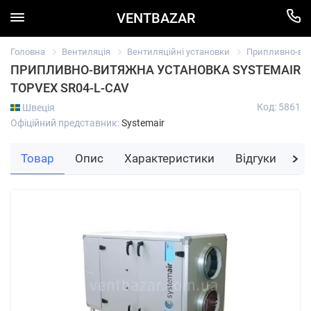
VENTBAZAR
Головна
Вентиляція
Вентиляційні установки
Припливно-вит
ПРИПЛИВНО-ВИТЯЖНА УСТАНОВКА SYSTEMAIR
TOPVEX SR04-L-CAV
Код: 5861
Швеція
Офіційний представник:
Systemair
Товар
Опис
Характеристики
Відгуки
За