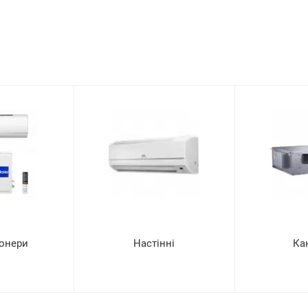
онери
Настінні
Ка