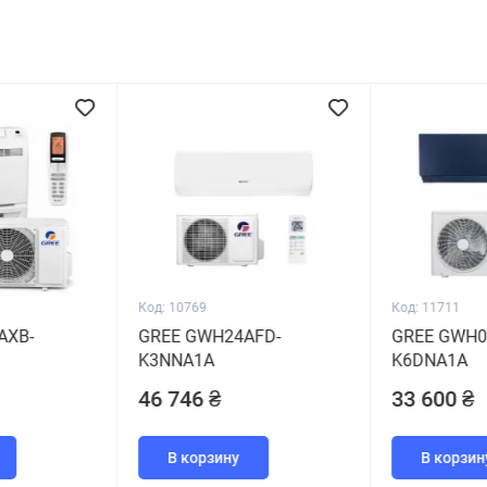
Код: 10769
Код: 11711
AXB-
GREE GWH24AFD-
GREE GWH0
K3NNA1A
K6DNA1A
46 746 ₴
33 600 ₴
В корзину
В корзин