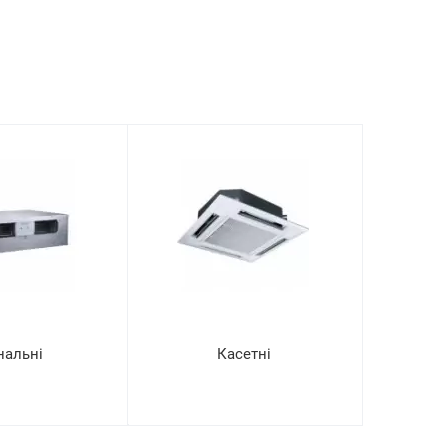
нальні
Касетні