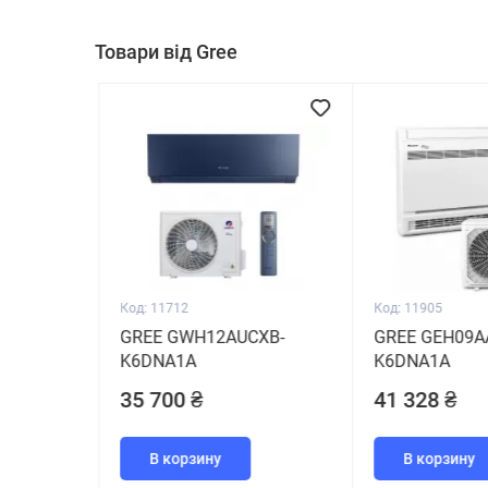
Товари від Gree
Код: 11712
Код: 11905
GREE GWH12AUCXB-
GREE GEH09A
K6DNA1A
K6DNA1A
35 700 ₴
41 328 ₴
В корзину
В корзину