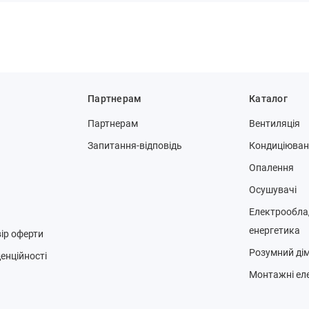
Партнерам
Каталог
Партнерам
Вентиляція
Запитання-відповідь
Кондиціюва
Опалення
Осушувачі
Електрообла
енергетика
ір оферти
Розумний ді
енційності
Монтажні ел