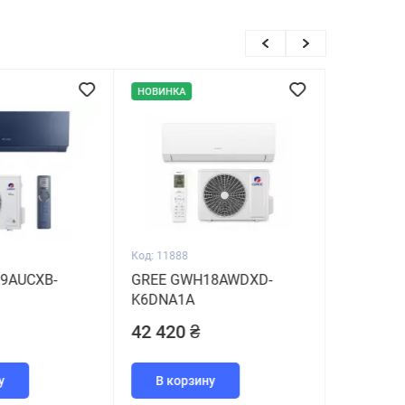
НОВИНКА
Код: 11888
9AUCXB-
GREE GWH18AWDXD-
K6DNA1A
42 420 ₴
у
В корзину