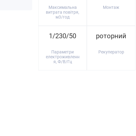
Максимальна
Монтаж
витрата повітря,
м3/год
1/230/50
роторний
Параметри
Рекуператор
електроживленн
я, Ф/В/Гц