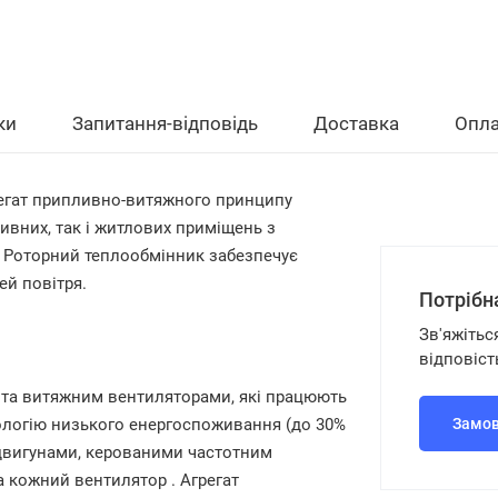
ки
Запитання-відповідь
Доставка
Опла
егат припливно-витяжного принципу
ивних, так і житлових приміщень з
. Роторний теплообмінник забезпечує
ей повітря.
Потрібн
Зв'яжітьс
відповіст
 та витяжним вентиляторами, які працюють
ологію низького енергоспоживання (до 30%
Замов
 двигунами, керованими частотним
на кожний вентилятор
. Агрегат