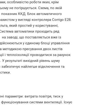
ами,
особливістю роботи яких, крім
цьому не погіршується. Схема, по якій
 показник ККД. Блок автоматичного
хистом у вигляді контролера Corrigo E28.
ьта, який простий у користуванні,
Система автоматики проходить ряд
на заводі, що поставляється вже із
дійснюються у єдиному блоці управління
за методикою пресування двох листів
ї і теплоізоляції проводитися за рахунок
 У результаті вихідний рівень шуму
и забезпечує найлегше відключення та
стики.
і параметри: витрата повітря, тиск у
ас функціонування системи вентиляції. Існує