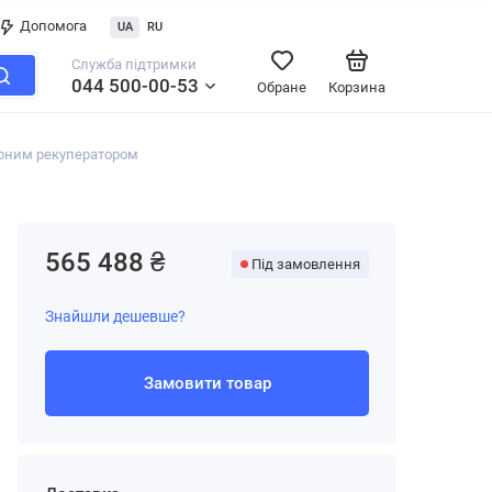
Допомога
UA
RU
Служба підтримки
044 500-00-53
Обране
Корзина
орним рекуператором
565 488 ₴
Під замовлення
Знайшли дешевше?
Замовити товар