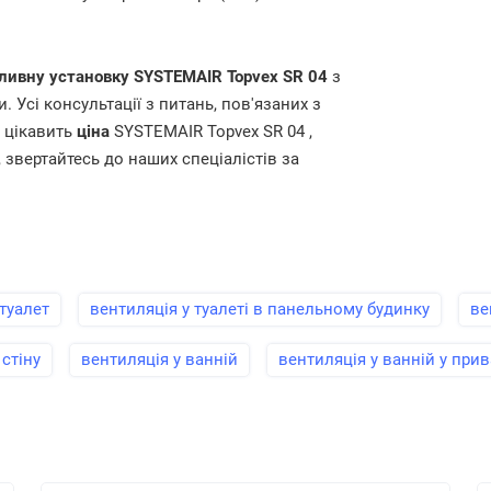
ливну установку SYSTEMAIR Topvex SR 04
з
 Усі консультації з питань, пов'язаних з
с цікавить
ціна
SYSTEMAIR Topvex
SR 04
,
 звертайтесь до наших спеціалістів за
туалет
вентиляція у туалеті в панельному будинку
ве
стіну
вентиляція у ванній
вентиляція у ванній у при