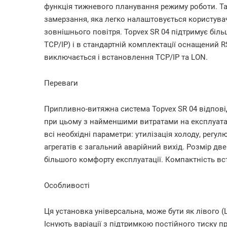
функція тижневого планування режиму роботи. Т
замерзання, яка легко налаштовується користувач
зовнішнього повітря. Topvex SR 04 підтримує більш
TCP/IP) і в стандартній комплектації оснащений RS
виключається і встановлення TCP/IP та LON.
Переваги
Припливно-витяжна система Topvex SR 04 відпові
при цьому з найменшими витратами на експлуата
всі необхідні параметри: утилізація холоду, регул
агрегатів є загальний аварійний вихід. Розмір дв
більшого комфорту експлуатації. Компактність в
Особливості
Ця установка універсальна, може бути як лівого (L
Існують варіації з підтримкою постійного тиску пр