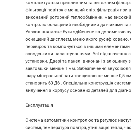
комплектується припливним та витяжним фільтр
фільтрації повітря є менший опір, фільтрація при 
виконаний роторний теплообмінник, має високий
контролю оснащений необхідними датчиками та за
Управління може бути здійснене за допомогою пул
оснащений дисплеєм, меню якого русифіковано. 
перевірок та компонується з іншими елементами
заводськими налаштуваннями. Усі підключення з
установки. Двері та панелі виконані з алюцинку 
завтовшки менше 1 мм. Забезпечення звукоізоляці
шару мінеральної вати товщиною не менше 0,5 см.
становить
63 Дб
. Спеціальна конструкція систем
вилучення з корпусу основних деталей для діагно
Експлуатація
Система автоматики контролює та регулює наступн
системі, температура повітря, утилізація тепла, ч