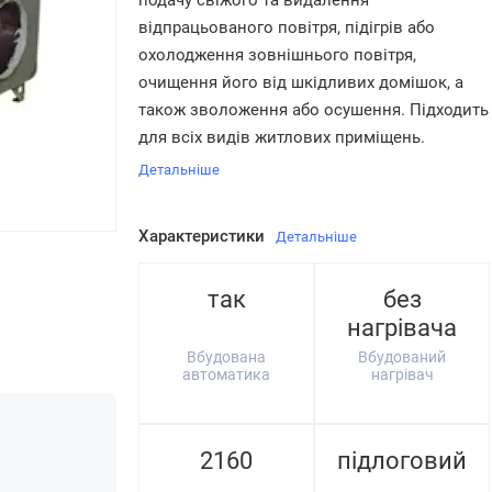
подачу свіжого та видалення
відпрацьованого повітря, підігрів або
охолодження зовнішнього повітря,
очищення його від шкідливих домішок, а
також зволоження або осушення. Підходить
для всіх видів житлових приміщень.
Детальніше
Характеристики
Детальніше
так
без
нагрівача
Вбудована
Вбудований
автоматика
нагрівач
2160
підлоговий