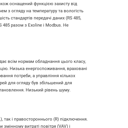
акож оснащений функцією захисту від
ем з огляду на температуру та вологість
ість стандартів передачі даних (RS 485,
 485 разом з Exoline і Modbus. Не
дає всім нормам обладнання цього класу,
цію. Низька енергоспоживання, враховані
ювання потреби, а управління кількох
ерей для огляду був збільшений для
становлення. Низький рівень шуму.
), так і правостороннього (R) підключення.
и змінному витраті повітря (VAV) і