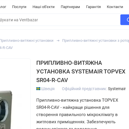
лог
Послуги
Наші об'єкти
Партнерам
Гарантія
Контакти
Припливно-витяжні установки
Припливно-витяжні установки з рот
4-R-CAV
ПРИПЛИВНО-ВИТЯЖНА
УСТАНОВКА SYSTEMAIR TOPVEX
SR04-R-CAV
Швеція
Офіційний представник:
Systemair
Припливно-витяжна установка TOPVEX
SR04-R-CAV - найкраще рішення для
створення правильного мікроклімату в
житлових приміщеннях. Забезпечують