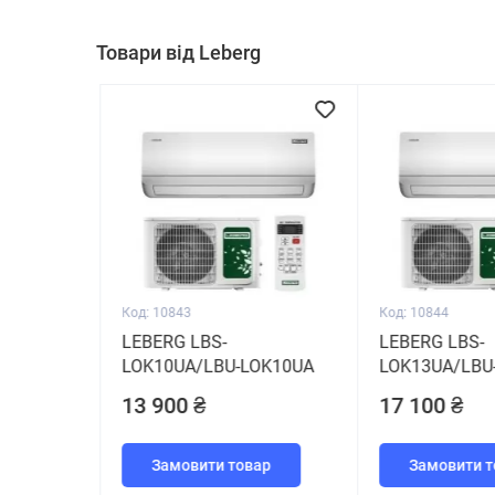
Товари від Leberg
Код: 10843
Код: 10844
LEBERG LBS-
LEBERG LBS-
LOK10UA/LBU-LOK10UA
LOK13UA/LBU
13 900 ₴
17 100 ₴
Замовити товар
Замовити т