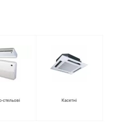
о-стельові
Касетні