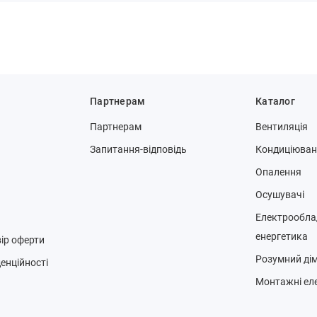
Партнерам
Каталог
Партнерам
Вентиляція
Запитання-відповідь
Кондиціюва
Опалення
Осушувачі
Електрообла
енергетика
ір оферти
Розумний ді
енційності
Монтажні ел