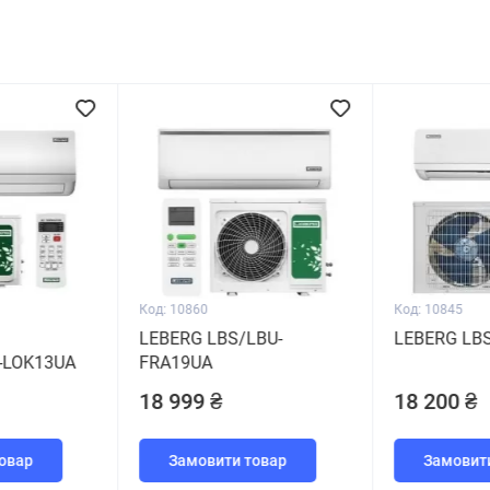
Код: 10860
Код: 10845
LEBERG LBS/LBU-
LEBERG LBS
-LOK13UA
FRA19UA
18 999 ₴
18 200 ₴
овар
Замовити товар
Замовит