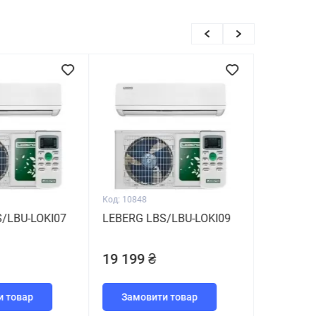
Код: 10848
/LBU-LOKI07
LEBERG LBS/LBU-LOKI09
19 199 ₴
и товар
Замовити товар