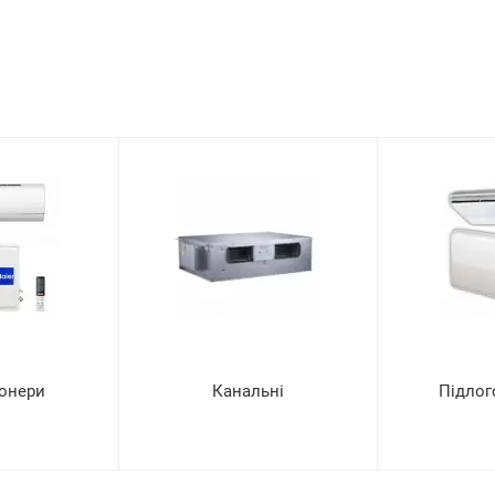
онери
Канальні
Підлог