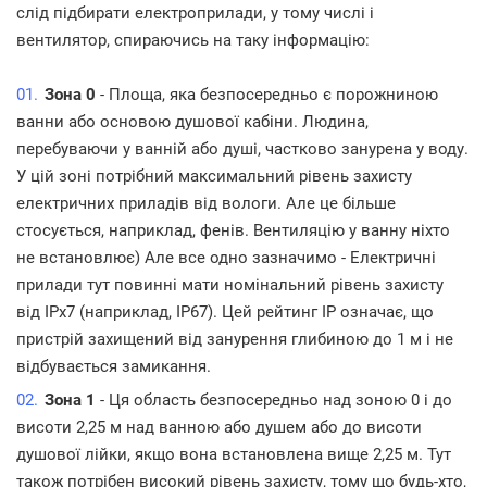
слід підбирати електроприлади, у тому числі і
вентилятор, спираючись на таку інформацію:
Зона 0
- Площа, яка безпосередньо є порожниною
ванни або основою душової кабіни. Людина,
перебуваючи у ванній або душі, частково занурена у воду.
У цій зоні потрібний максимальний рівень захисту
електричних приладів від вологи. Але це більше
стосується, наприклад, фенів. Вентиляцію у ванну ніхто
не встановлює) Але все одно зазначимо - Електричні
прилади тут повинні мати номінальний рівень захисту
від IPx7 (наприклад, IP67). Цей рейтинг IP означає, що
пристрій захищений від занурення глибиною до 1 м і не
відбувається замикання.
Зона 1
- Ця область безпосередньо над зоною 0 і до
висоти 2,25 м над ванною або душем або до висоти
душової лійки, якщо вона встановлена ​​вище 2,25 м. Тут
також потрібен високий рівень захисту, тому що будь-хто,