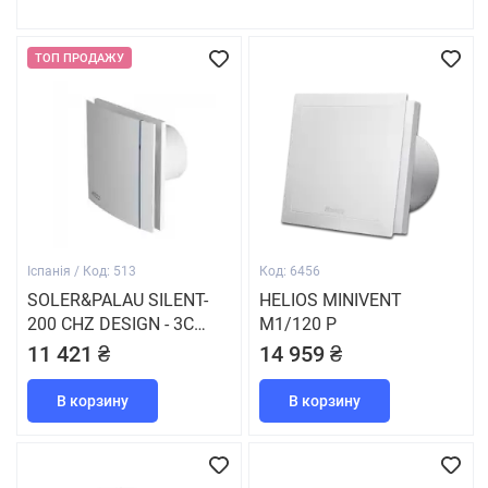
ТОП ПРОДАЖУ
Іспанія / Код: 513
Код: 6456
SOLER&PALAU SILENT-
HELIOS MINIVENT
200 CHZ DESIGN - 3C
M1/120 P
(230V 50)
11 421 ₴
14 959 ₴
В корзину
В корзину