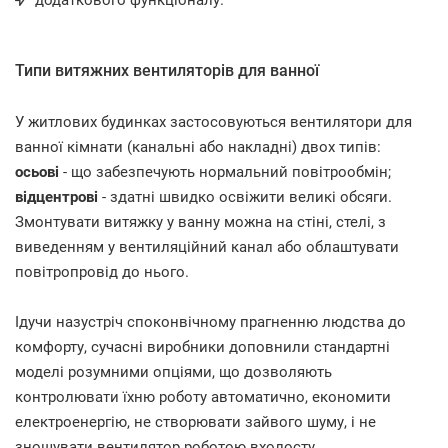
Типи витяжних вентиляторів для ванної
У житлових будинках застосовуються вентилятори для
ванної кімнати (канальні або накладні) двох типів:
осьові
- що забезпечують нормальний повітрообмін;
відцентрові
- здатні швидко освіжити великі обсяги.
Змонтувати витяжку у ванну можна на стіні, стелі, з
виведенням у вентиляційний канал або облаштувати
повітропровід до нього.
Ідучи назустріч споконвічному прагненню людства до
комфорту, сучасні виробники доповнили стандартні
моделі розумними опціями, що дозволяють
контролювати їхню роботу автоматично, економити
електроенергію, не створювати зайвого шуму, і не
зношувати вентилятор роботою вхолосту.