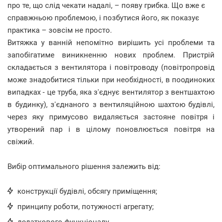
про те, що слід чекати надалі, – появу грибка. Що вже є
справжньою проблемою, і позбутися його, як показує
практика – зовсім не просто.
Витяжка у ванній непомітно вирішить усі проблеми та
запобігатиме виникненню нових проблем. Пристрій
складається з вентилятора і повітроводу (повітропровід
може знадобитися тільки при необхідності, в поодиноких
випадках - це труба, яка з'єднує вентилятор з вентшахтою
в будинку), з'єднаного з вентиляційною шахтою будівлі,
через яку примусово видаляється застояне повітря і
утворений пар і в цілому поновлюється повітря на
свіжий.
Вибір оптимального рішення залежить від:
конструкції будівлі, обсягу приміщення;
принципу роботи, потужності агрегату;
додаткового функціоналу.