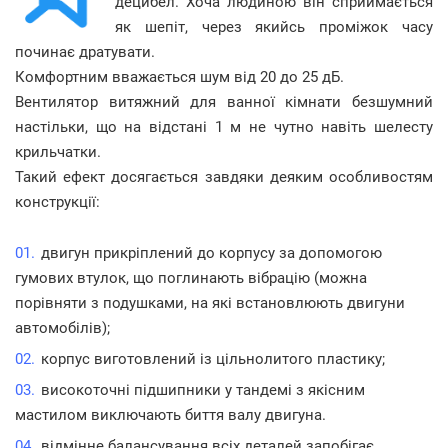
децибел. Хоча людиною він сприймається
як шепіт, через якийсь проміжок часу
починає дратувати.
Комфортним вважається шум від 20 до 25 дБ.
Вентилятор витяжний для ванної кімнати безшумний
настільки, що на відстані 1 м не чутно навіть шелесту
крильчатки.
Такий ефект досягається завдяки деяким особливостям
конструкції:
двигун прикріплений до корпусу за допомогою
гумових втулок, що поглинають вібрацію (можна
порівняти з подушками, на які встановлюють двигуни
автомобілів);
корпус виготовлений із цільнолитого пластику;
високоточні підшипники у тандемі з якісним
мастилом виключають биття валу двигуна.
відмінне балансування всіх деталей запобігає