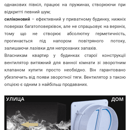
однакових півкіл, працює на пружинах, створюючи при
відкритті певний шум;
силіконовий
– ефективний у приватному будинку, нижніх
поверхах багатоповерхівок, але не спрацьовує на верхніх,
тому що не створює абсолютну герметичність,
прогинається під напором повітряного потоку,
залишаючи лазівки для непроханих запахів.
Власникам квартир у будинках старої конструкції
вентилятор витяжний для ванної кімнати зі зворотним
клапаном купити просто необхідно. Він гарантовано
убезпечить від появи зворотної тяги. Вентилятор з такою
опцією є одним з найбільш продаваних.