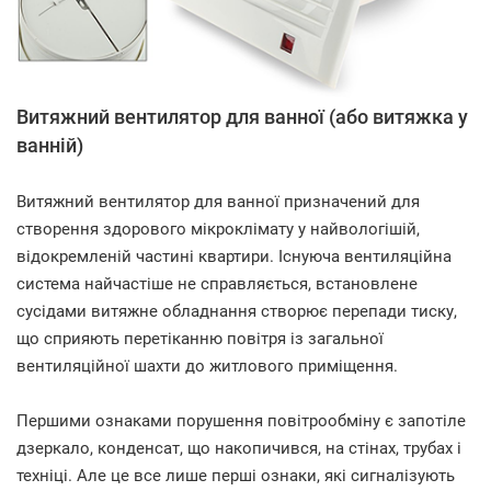
Витяжний вентилятор для ванної (або витяжка у
ванній)
Витяжний вентилятор для ванної призначений для
створення здорового мікроклімату у найвологішій,
відокремленій частині квартири. Існуюча вентиляційна
система найчастіше не справляється, встановлене
сусідами витяжне обладнання створює перепади тиску,
що сприяють перетіканню повітря із загальної
вентиляційної шахти до житлового приміщення.
Першими ознаками порушення повітрообміну є запотіле
дзеркало, конденсат, що накопичився, на стінах, трубах і
техніці. Але це все лише перші ознаки, які сигналізують