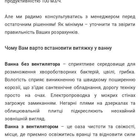
продуктивністю 100 м3/ч.
Але ми радимо консультуватись з менеджером перед
остаточним рішенням! Як мінімум – уточнити та звірити
правильність Ваших розрахунків.
Чому Вам варто встановити витяжку у ванну
Ванна без вентилятора
–
сприятливе середовище для
розмноження хвороботворних бактерій, цвілі, грибка.
Вологість сприяє виникненню та швидкому поширенню
корозії, що з'їдає сантехнічне обладнання, дорогу техніку
просто на очах. Електропроводка у мокрих стінах
загрожує замиканням. Негарні плями на дзеркалах та
облицювальній плитці підкреслюють неохайний
зовнішній вигляд.
Ванна з вентилятором
– це оаза чистоти та свіжості,
місце, де приємно освіжитись вранці та відновити сили