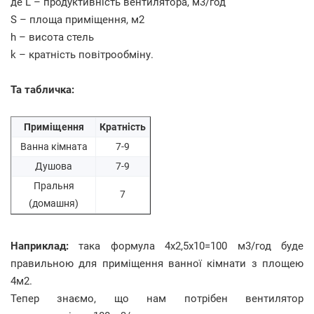
де
L – продуктивність вентилятора, м3/год
S – площа приміщення, м2
h – висота стель
k – кратність повітрообміну.
Та табличка:
Приміщення
Кратність
Ванна кімната
7-9
Душова
7-9
Пральня
7
(домашня)
Наприклад:
така формула 4х2,5х10=100 м3/год буде
правильною для приміщення ванної кімнати з площею
4м2.
Тепер знаємо, що нам потрібен вентилятор