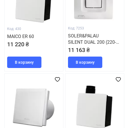
Код: 7253
Код: 430
SOLER&PALAU
MAICO ER 60
SILENT DUAL 200 (220-
11 220 ₴
240V 50/60HZ)
11 163 ₴
В корзину
В корзину