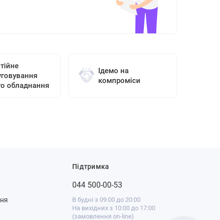
тійне
Ідемо на
уговування
компроміси
го обладнання
Підтримка
044 500-00-53
ння
В будні з 09:00 до 20:00
На вихідних з 10:00 до 17:00
(замовлення on-line)