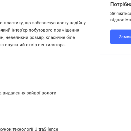
Потрібн
Зв'яжітьс
відповіст
о пластику, що забезпечує довгу надійну
-який інтер'єр побутового приміщення
Замов
, невеликий розмір, класичне біле
ає впускний отвір вентилятора.
а видалення зайвої вологи
нок технології UltraSilence