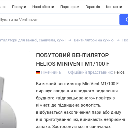
лог
Послуги
Наші об'єкти
Партнерам
Гарантія
Контакти
тилятори для ванної, санвузла, кухні
Вентилятори на кухню
Поб
ПОБУТОВИЙ ВЕНТИЛЯТОР
HELIOS MINIVENT M1/100 F
Німеччина
Офіційний представник:
Helios
Витяжний вентилятор MiniVent M1/100 F -
вирішує завдання швидкого видалення
брудного «відпрацьованого» повітря з
кімнат, де підвищена вологість,
відбувається накопичення пари або диму
від приготування їжі, виникають неприємні
запахи. Застосовується в санвузлах,