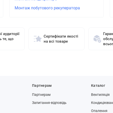
Монтаж побутового рекуператора
ї аудиторії
Гаран
Сертифікати якості
ь те, що
обсл
на всі товари
всьо
Партнерам
Каталог
Партнерам
Вентиляція
Запитання-відповідь
Кондиціюва
Опалення