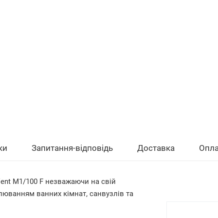
ки
Запитання-відповідь
Доставка
Опла
ent M1/100 F незважаючи на свій
люванням ванних кімнат, санвузлів та