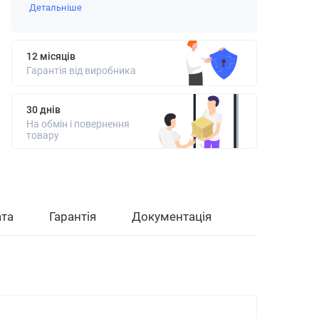
Детальніше
12 місяців
Гарантія від виробника
30 днів
На обмін і повернення
товару
та
Гарантія
Документація