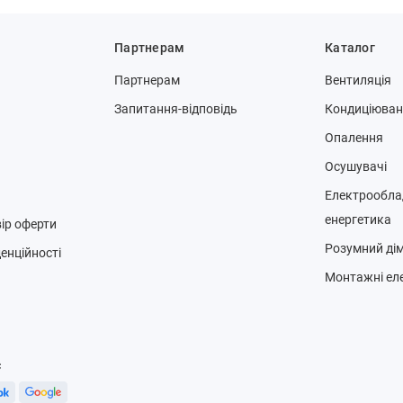
Партнерам
Каталог
Партнерам
Вентиляція
Запитання-відповідь
Кондиціюва
Опалення
Осушувачі
Електрообла
енергетика
ір оферти
Розумний ді
енційності
Монтажні ел
с