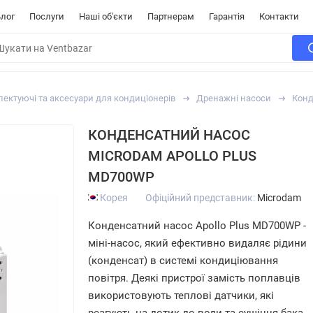
лог
Послуги
Наші об'єкти
Партнерам
Гарантія
Контакти
ектуючі та аксесуари для кондиціонерів
Дренажні насоси
Конд
КОНДЕНСАТНИЙ НАСОС
MICRODAM APOLLO PLUS
MD700WP
Корея
Офіційний представник:
Microdam
Конденсатний насос Apollo Plus MD700WP -
міні-насос, який ефективно видаляє рідини
(конденсат) в системі кондиціювання
повітря. Деякі пристрої замість поплавців
використовують теплові датчики, які