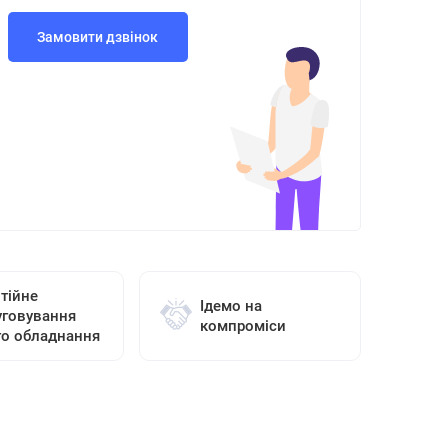
Замовити дзвінок
тійне
Ідемо на
уговування
компроміси
го обладнання