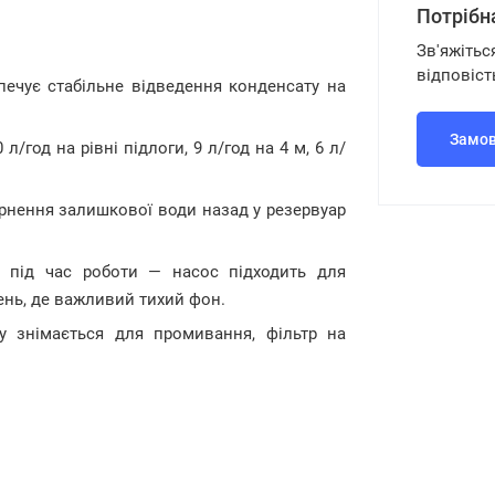
Потрібн
Зв'яжітьс
відповіст
ечує стабільне відведення конденсату на
Замов
л/год на рівні підлоги, 9 л/год на 4 м, 6 л/
нення залишкової води назад у резервуар
ю під час роботи — насос підходить для
ень, де важливий тихий фон.
у знімається для промивання, фільтр на