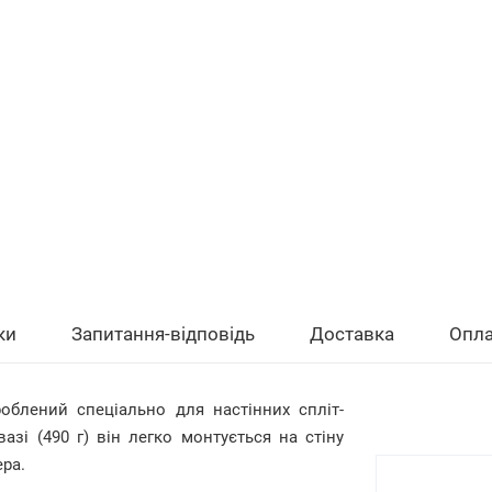
ки
Запитання-відповідь
Доставка
Опла
облений спеціально для настінних спліт-
зі (490 г) він легко монтується на стіну
ра.