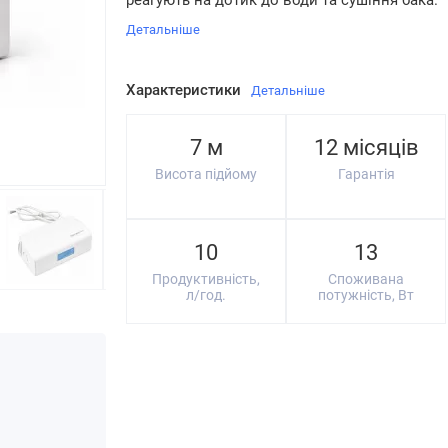
реагують на дотик до води та сушіння бака.
Детальніше
Характеристики
Детальніше
7 м
12 місяців
Висота підйому
Гарантія
10
13
Продуктивність,
Споживана
л/год.
потужність, Вт