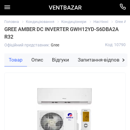
VENTBAZAR
Головна
Кондиціювання
Кондиціонери
Настінні
Gree Am
GREE AMBER DC INVERTER GWH12YD-S6DBA2A
R32
Код: 10790
Офіційний представник:
Gree
Товар
Опис
Відгуки
Запитання-відповідь