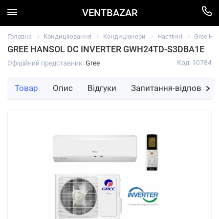
VENTBAZAR
Головна
Кондиціювання
Кондиціонери
Настінні
Gree Ha
GREE HANSOL DC INVERTER GWH24TD-S3DBA1E
Код: 10784
Офіційний представник:
Gree
Товар
Опис
Відгуки
Запитання-відповідь