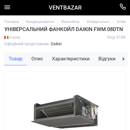
VENTBAZAR
Головна
Кондиціювання
Фанкойли
Універсальні
Універ
УНІВЕРСАЛЬНИЙ ФАНКОЙЛ DAIKIN FWM 08DTN
Код: 8186
Італія
Офіційний представник:
Daikin
Товар
Опис
Характеристики
Відгуки
За