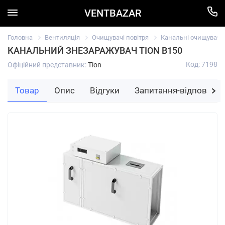
VENTBAZAR
Головна
Вентиляція
Очищувачі повітря
Канальні очищувачі
КАНАЛЬНИЙ ЗНЕЗАРАЖУВАЧ TION В150
Код: 7198
Офіційний представник:
Tion
Товар
Опис
Відгуки
Запитання-відповідь