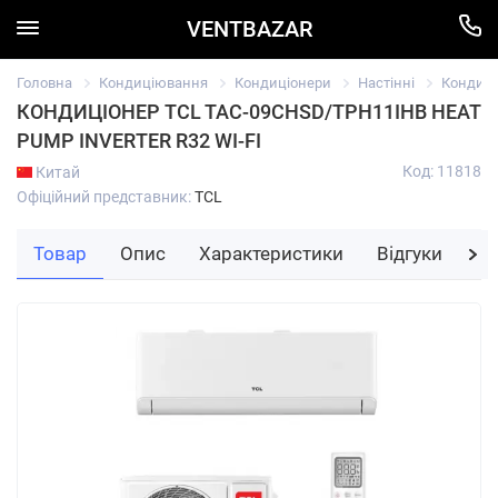
VENTBAZAR
Головна
Кондиціювання
Кондиціонери
Настінні
Кондиці
КОНДИЦІОНЕР TCL TAC-09CHSD/TPH11IHB HEAT
PUMP INVERTER R32 WI-FI
Код: 11818
Китай
Офіційний представник:
TCL
Товар
Опис
Характеристики
Відгуки
За