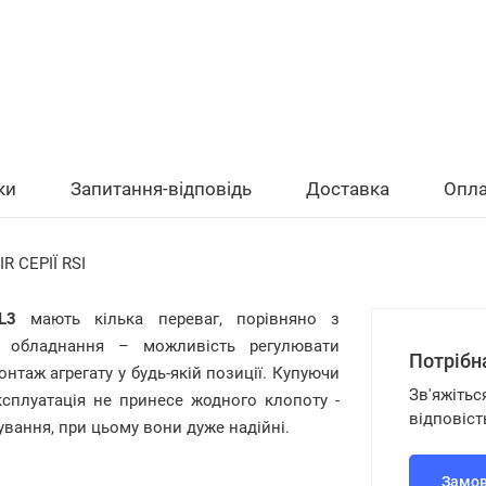
ки
Запитання-відповідь
Доставка
Опла
 СЕРІЇ RSI
L3
мають кілька переваг, порівняно з
й обладнання – можливість регулювати
Потрібн
нтаж агрегату у будь-якій позиції. Купуючи
Зв'яжітьс
ксплуатація не принесе жодного клопоту -
відповіст
вання, при цьому вони дуже надійні.
Замов