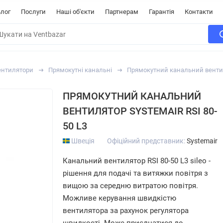
лог
Послуги
Наші об'єкти
Партнерам
Гарантія
Контакти
ентилятори
Прямокутні канальні
Прямокутний канальний вентиля
ПРЯМОКУТНИЙ КАНАЛЬНИЙ
ВЕНТИЛЯТОР SYSTEMAIR RSI 80-
50 L3
Швеція
Офіційний представник:
Systemair
Канальний вентилятор RSI 80-50 L3 sileo -
рішення для подачі та витяжки повітря з
вищою за середню витратою повітря.
Можливе керування швидкістю
вентилятора за рахунок регулятора