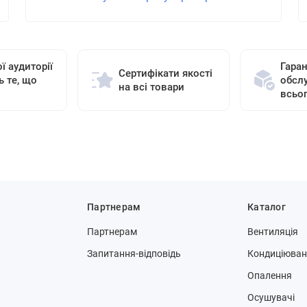
ї аудиторії
Гаран
Сертифікати якості
ь те, що
обсл
на всі товари
всьо
Партнерам
Каталог
Партнерам
Вентиляція
Запитання-відповідь
Кондиціюва
Опалення
Осушувачі