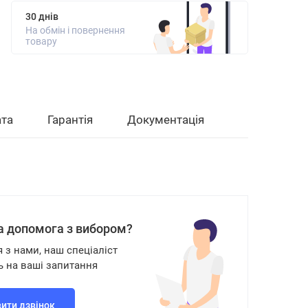
30 днів
На обмін і повернення
товару
та
Гарантія
Документація
а допомога з вибором?
я з нами, наш спеціаліст
ь на ваші запитання
ити дзвінок