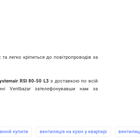
та легко кріпиться до повітропроводів за
ystemair RSI 80-50 L3
з доставкою по всій
ині Ventbazar зателефонувавши нам за
анній купити
вентиляція на кухні у квартирі
вентиляці