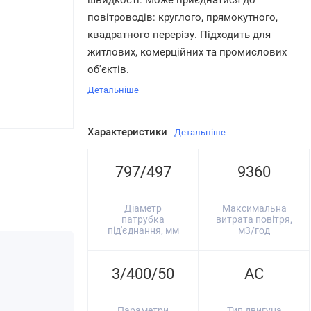
швидкості. Може приєднатися до
повітроводів: круглого, прямокутного,
квадратного перерізу. Підходить для
житлових, комерційних та промислових
об'єктів.
Детальніше
Характеристики
Детальніше
797/497
9360
Діаметр
Максимальна
патрубка
витрата повітря,
під'єднання, мм
м3/год
3/400/50
AC
Параметри
Тип двигуна