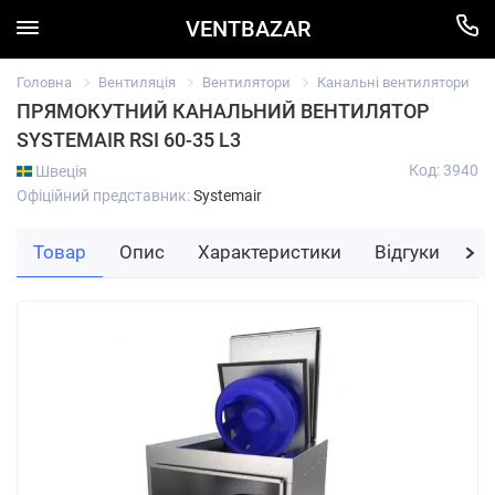
VENTBAZAR
Головна
Вентиляція
Вентилятори
Канальні вентилятори
ПРЯМОКУТНИЙ КАНАЛЬНИЙ ВЕНТИЛЯТОР
SYSTEMAIR RSI 60-35 L3
Код: 3940
Швеція
Офіційний представник:
Systemair
Товар
Опис
Характеристики
Відгуки
За