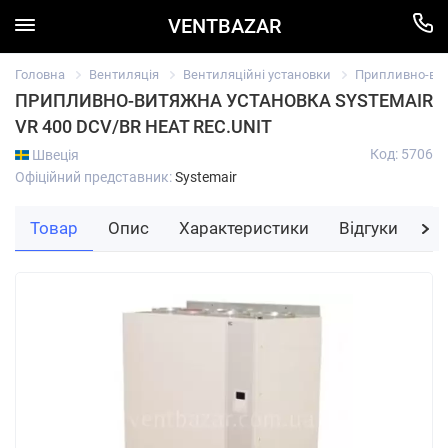
VENTBAZAR
Головна
Вентиляція
Вентиляційні установки
Припливно-вит
ПРИПЛИВНО-ВИТЯЖНА УСТАНОВКА SYSTEMAIR
VR 400 DCV/BR HEAT REC.UNIT
Код: 5706
Швеція
Офіційний представник:
Systemair
Товар
Опис
Характеристики
Відгуки
За