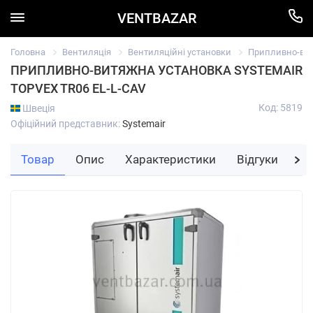
VENTBAZAR
Головна
Вентиляція
Вентиляційні установки
Припливно-вит
ПРИПЛИВНО-ВИТЯЖНА УСТАНОВКА SYSTEMAIR
TOPVEX TR06 EL-L-CAV
Код: 5819
Швеція
Офіційний представник:
Systemair
Товар
Опис
Характеристики
Відгуки
За