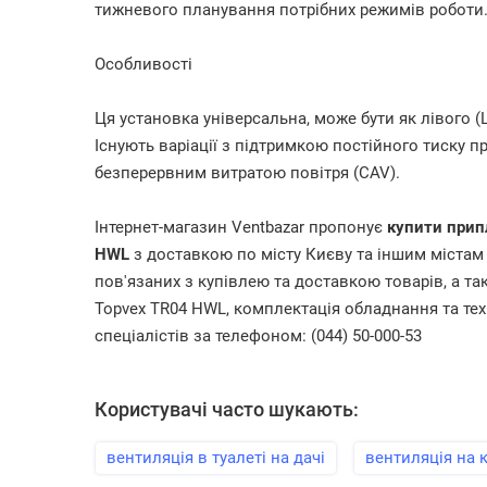
тижневого планування потрібних режимів роботи
Особливості
Ця установка універсальна, може бути як лівого (L
Існують варіації з підтримкою постійного тиску пр
безперервним витратою повітря (CAV).
Інтернет-магазин Ventbazar пропонує
купити прип
HWL
з доставкою по місту Києву та іншим містам У
пов'язаних з купівлею та доставкою товарів, а та
Topvex TR04 HWL, комплектація обладнання та тех
спеціалістів за телефоном: (044) 50-000-53
Користувачі часто шукають:
вентиляція в туалеті на дачі
вентиляція на 