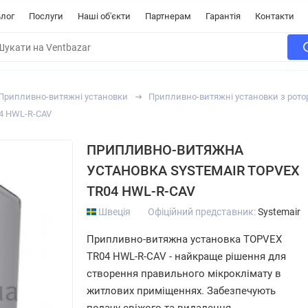
лог
Послуги
Наші об'єкти
Партнерам
Гарантія
Контакти
Припливно-витяжні установки
Припливно-витяжні установки з рот
4 HWL-R-CAV
ПРИПЛИВНО-ВИТЯЖНА
УСТАНОВКА SYSTEMAIR TOPVEX
TR04 HWL-R-CAV
Швеція
Офіційний представник:
Systemair
Припливно-витяжна установка TOPVEX
TR04 HWL-R-CAV - найкраще рішення для
створення правильного мікроклімату в
житлових приміщеннях. Забезпечують