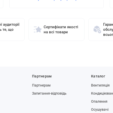
ї аудиторії
Гаран
Сертифікати якості
ь те, що
обсл
на всі товари
всьо
Партнерам
Каталог
Партнерам
Вентиляція
Запитання-відповідь
Кондиціюва
Опалення
Осушувачі