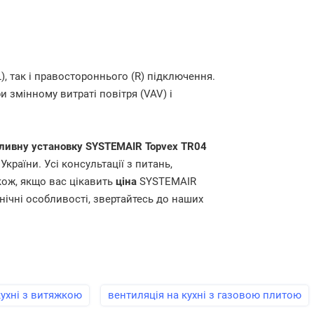
.
), так і правостороннього (R) підключення.
и змінному витраті повітря (VAV) і
ливну установку SYSTEMAIR Topvex TR04
країни. Усі консультації з питань,
кож, якщо вас цікавить
ціна
SYSTEMAIR
нічні особливості, звертайтесь до наших
кухні з витяжкою
вентиляція на кухні з газовою плитою