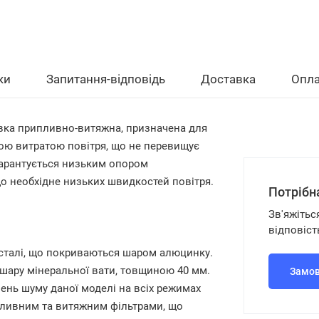
ки
Запитання-відповідь
Доставка
Опла
вка припливно-витяжна, призначена для
ною витратою повітря, що не перевищує
 гарантується низьким опором
о необхідне низьких швидкостей повітря.
Потрібн
Зв'яжітьс
відповіст
 сталі, що покриваються шаром алюцинку.
 шару мінеральної вати, товщиною 40 мм.
Замов
нь шуму даної моделі на всіх режимах
пливним та витяжним фільтрами, що