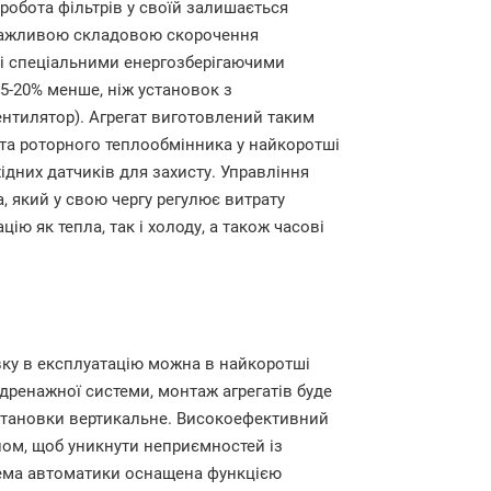
 робота фільтрів у своїй залишається
є важливою складовою скорочення
і спеціальними енергозберігаючими
15-20% менше, ніж установок з
ентилятор). Агрегат виготовлений таким
та роторного теплообмінника у найкоротші
дних датчиків для захисту. Управління
 який у свою чергу регулює витрату
ацію як тепла, так і холоду, а також часові
вку в експлуатацію можна в найкоротші
 дренажної системи, монтаж агрегатів буде
становки вертикальне. Високоефективний
ом, щоб уникнути неприємностей із
тема автоматики оснащена функцією