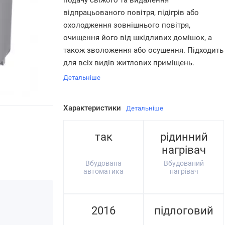
подачу свіжого та видалення
відпрацьованого повітря, підігрів або
охолодження зовнішнього повітря,
очищення його від шкідливих домішок, а
також зволоження або осушення. Підходить
для всіх видів житлових приміщень.
Детальніше
Характеристики
Детальніше
так
рідинний
нагрівач
Вбудована
Вбудований
автоматика
нагрівач
2016
підлоговий