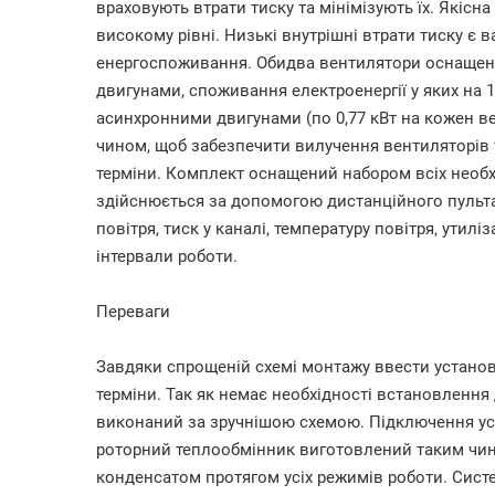
враховують втрати тиску та мінімізують їх. Якісна
високому рівні. Низькі внутрішні втрати тиску 
енергоспоживання. Обидва вентилятори оснащен
двигунами, споживання електроенергії у яких на 
асинхронними двигунами (по 0,77 кВт на кожен в
чином, щоб забезпечити вилучення вентиляторів 
терміни. Комплект оснащений набором всіх необхі
здійснюється за допомогою дистанційного пульта,
повітря, тиск у каналі, температуру повітря, утиліз
інтервали роботи.
Переваги
Завдяки спрощеній схемі монтажу ввести устано
терміни. Так як немає необхідності встановлення
виконаний за зручнішою схемою. Підключення у
роторний теплообмінник виготовлений таким чин
конденсатом протягом усіх режимів роботи. Сис