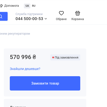
Допомога
UA
RU
Служба підтримки
044 500-00-53
Обране
Корзина
орним рекуператором
570 996 ₴
Під замовлення
Знайшли дешевше?
Замовити товар