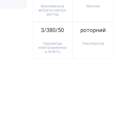
Максимальна
Монтаж
витрата повітря,
м3/год
3/380/50
роторний
Параметри
Рекуператор
електроживленн
я, Ф/В/Гц