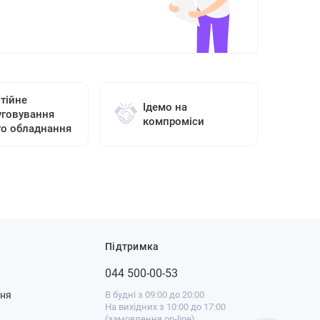
тійне
Ідемо на
уговування
компроміси
го обладнання
Підтримка
044 500-00-53
ння
В будні з 09:00 до 20:00
На вихідних з 10:00 до 17:00
(замовлення on-line)