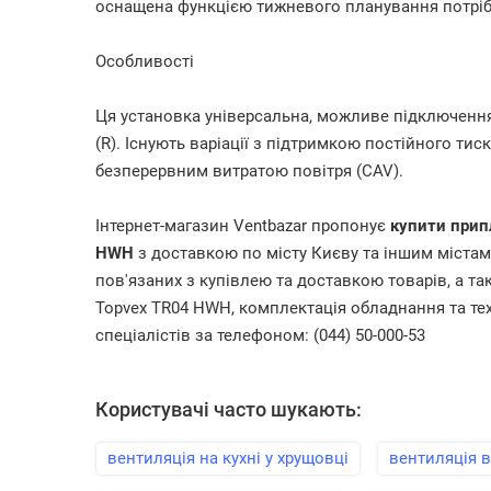
оснащена функцією тижневого планування потріб
Особливості
Ця установка універсальна, можливе підключення 
(R). Існують варіації з підтримкою постійного тиск
безперервним витратою повітря (CAV).
Інтернет-магазин Ventbazar пропонує
купити прип
HWH
з доставкою по місту Києву та іншим містам У
пов'язаних з купівлею та доставкою товарів, а та
Topvex TR04 HWH, комплектація обладнання та тех
спеціалістів за телефоном: (044) 50-000-53
Користувачі часто шукають:
вентиляція на кухні у хрущовці
вентиляція в