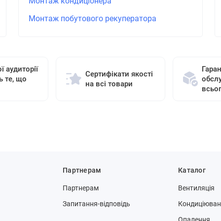
Монтаж кондиціонера
Монтаж побутового рекуператора
ї аудиторії
Гаран
Сертифікати якості
ь те, що
обсл
на всі товари
всьо
Партнерам
Каталог
Партнерам
Вентиляція
Запитання-відповідь
Кондиціюва
Опалення