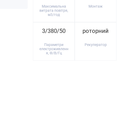
Максимальна
Монтаж
витрата повітря,
м3/год
3/380/50
роторний
Параметри
Рекуператор
електроживленн
я, Ф/В/Гц