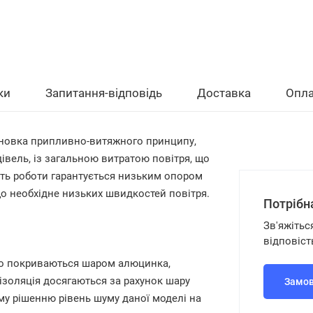
ки
Запитання-відповідь
Доставка
Опла
новка припливно-витяжного принципу,
івель, із загальною витратою повітря, що
сть роботи гарантується низьким опором
о необхідне низьких швидкостей повітря.
Потрібн
Зв'яжітьс
відповіст
 що покриваються шаром алюцинка,
ізоляція досягаються за рахунок шару
Замов
му рішенню рівень шуму даної моделі на