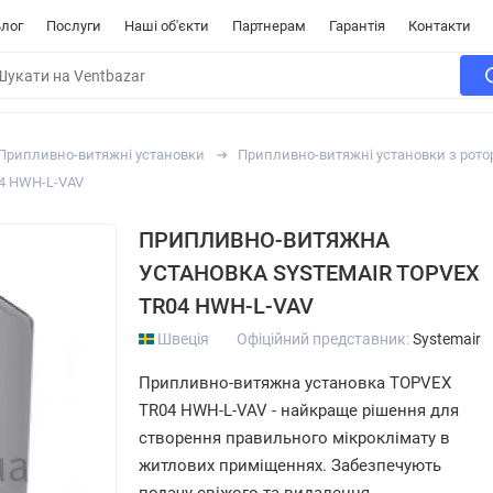
лог
Послуги
Наші об'єкти
Партнерам
Гарантія
Контакти
Припливно-витяжні установки
Припливно-витяжні установки з рот
04 HWH-L-VAV
ПРИПЛИВНО-ВИТЯЖНА
УСТАНОВКА SYSTEMAIR TOPVEX
TR04 HWH-L-VAV
Швеція
Офіційний представник:
Systemair
Припливно-витяжна установка TOPVEX
TR04 HWH-L-VAV - найкраще рішення для
створення правильного мікроклімату в
житлових приміщеннях. Забезпечують