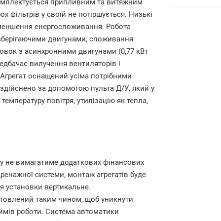
Комплектується припливним та витяжним
х фільтрів у своїй не погіршується. Низькі
зменшення енергоспоживання. Робота
зберігаючими двигунами, споживання
ановок з асинхронними двигунами (0,77 кВт
едбачає вилучення вентиляторів і
 Агрегат оснащений усіма потрібними
здійснено за допомогою пульта Д/У, який у
 температуру повітря, утилізацію як тепла,
ату не вимагатиме додаткових фінансових
дренажної системи, монтаж агрегатів буде
я установки вертикальне.
товлений таким чином, щоб уникнути
имів роботи. Система автоматики