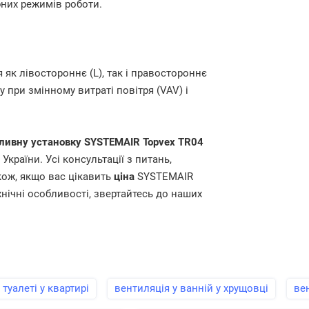
них режимів роботи.
як лівостороннє (L), так і правостороннє
у при змінному витраті повітря (VAV) і
ливну установку SYSTEMAIR Topvex TR04
країни. Усі консультації з питань,
кож, якщо вас цікавить
ціна
SYSTEMAIR
нічні особливості, звертайтесь до наших
 туалеті у квартирі
вентиляція у ванній у хрущовці
вен