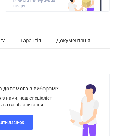
На обмін і повернення
товару
та
Гарантія
Документація
а допомога з вибором?
я з нами, наш спеціаліст
ь на ваші запитання
ити дзвінок