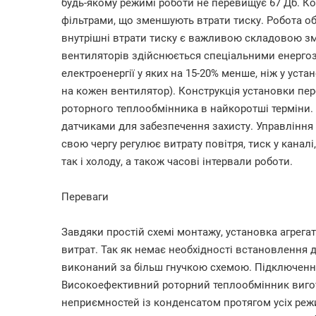
будь-якому режимі роботи не перевищує 67 Дб. 
фільтрами, що зменшують втрати тиску. Робота обо
внутрішні втрати тиску є важливою складовою 
вентиляторів здійснюється спеціальними енерго
електроенергії у яких на 15-20% менше, ніж у уст
на кожен вентилятор). Конструкція установки пер
роторного теплообмінника в найкоротші терміни.
датчиками для забезпечення захисту. Управління 
свою чергу регулює витрату повітря, тиск у каналі,
так і холоду, а також часові інтервали роботи.
Переваги
Завдяки простій схемі монтажу, установка агрег
витрат. Так як немає необхідності встановлення 
виконаний за більш гнучкою схемою. Підключенн
Високоефективний роторний теплообмінник виго
неприємностей із конденсатом протягом усіх реж