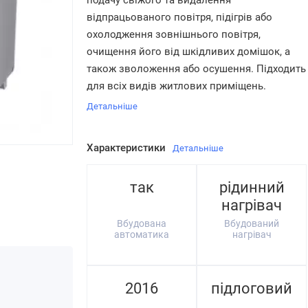
подачу свіжого та видалення
відпрацьованого повітря, підігрів або
охолодження зовнішнього повітря,
очищення його від шкідливих домішок, а
також зволоження або осушення. Підходить
для всіх видів житлових приміщень.
Детальніше
Характеристики
Детальніше
так
рідинний
нагрівач
Вбудована
Вбудований
автоматика
нагрівач
2016
підлоговий