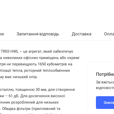
ки
Запитання-відповідь
Доставка
Опла
R03 HWL – це агрегат, який забезпечує
та невеликих офісних приміщень або окремі
тря не перевищують 1650 кубометрів на
лізації тепла, роторний теплообмінник
Потрібн
му має низький опір.
Зв'яжітьс
відповіст
 сталлю, товщиною 30 мм, для створення
вки – 61 дБ. Для досягнення високої
мінник розроблений для низьких
Замов
. Обидва фільтри (припливний та