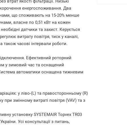
ез втрат якості фільтрації. Низькі
скорочення енергоспоживання. Два
нами, що споживають на 15-20% менше
унами, власне по 0,51 кВт на кожен
еобхідні датчики та захист. Керується
гулює витрату повітря, тиск у каналі,
 а також часові інтервали роботи.
підключення. Ефективний роторний
ом у зимовий час та оснащений
 Система автоматики оснащена тижневим
іаціях: у ліво-(L) та правосторонньому (R)
у при змінному витраті повітря (VAV) та з
пливну установку SYSTEMAIR Topvex TR03
країни. Усі консультації з питань,