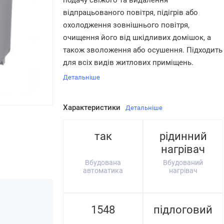
подачу свіжого та видалення
відпрацьованого повітря, підігрів або
охолодження зовнішнього повітря,
очищення його від шкідливих домішок, а
також зволоження або осушення. Підходить
для всіх видів житлових приміщень.
Детальніше
Характеристики
Детальніше
так
рідинний
нагрівач
Вбудована
Вбудований
автоматика
нагрівач
1548
підлоговий