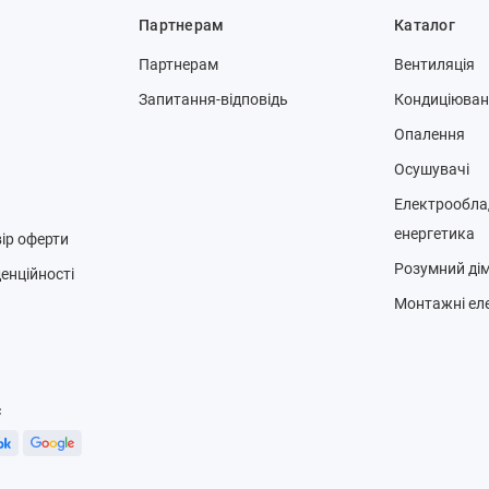
Партнерам
Каталог
Партнерам
Вентиляція
Запитання-відповідь
Кондиціюва
Опалення
Осушувачі
Електрообла
енергетика
ір оферти
Розумний ді
енційності
Монтажні ел
с