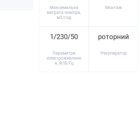
Максимальна
Монтаж
витрата повітря,
м3/год
1/230/50
роторний
Параметри
Рекуператор
електроживленн
я, Ф/В/Гц