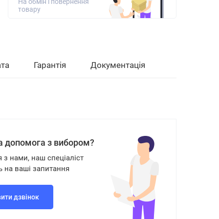
На обмін і повернення
товару
та
Гарантія
Документація
а допомога з вибором?
я з нами, наш спеціаліст
ь на ваші запитання
ити дзвінок