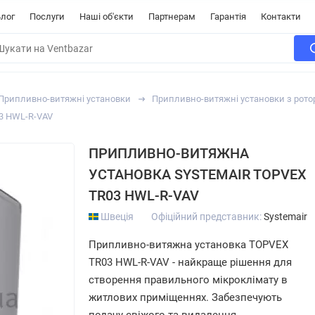
лог
Послуги
Наші об'єкти
Партнерам
Гарантія
Контакти
Припливно-витяжні установки
Припливно-витяжні установки з рот
3 HWL-R-VAV
ПРИПЛИВНО-ВИТЯЖНА
УСТАНОВКА SYSTEMAIR TOPVEX
TR03 HWL-R-VAV
Швеція
Офіційний представник:
Systemair
Припливно-витяжна установка TOPVEX
TR03 HWL-R-VAV - найкраще рішення для
створення правильного мікроклімату в
житлових приміщеннях. Забезпечують