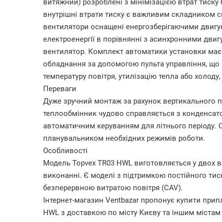
витяжний) розроблені з мінімізацією втрат тиску б
внутрішні втрати тиску є важливим складником 
вентилятори оснащені енергозберігаючими двигу
електроенергії в порівнянні з асинхронними двиг
вентилятор. Комплект автоматики установки має н
обладнання за допомогою пульта управління, що ре
температуру повітря, утилізацію тепла або холоду,
Переваги
Дуже зручний монтаж за рахунок вертикального 
теплообмінник чудово справляється з конденсат
автоматичним керуванням для літнього періоду.
планувальником необхідних режимів роботи.
Особливості
Модель Topvex TR03 HWL виготовляється у двох вар
виконанні. Є моделі з підтримкою постійного тиск
безперервною витратою повітря (CAV).
Інтернет-магазин Ventbazar пропонує купити при
HWL з доставкою по місту Києву та іншим містам У