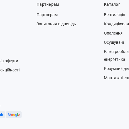
Партнерам
Каталог
Партнерам
Вентиляція
Запитання-відповідь
Кондиціюва
Опалення
Осушувачі
Електрообла
енергетика
ір оферти
Розумний ді
енційності
Монтажні ел
с