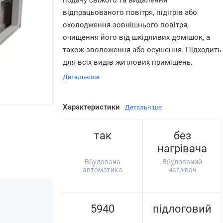
подачу свіжого та видалення
відпрацьованого повітря, підігрів або
охолодження зовнішнього повітря,
очищення його від шкідливих домішок, а
також зволоження або осушення. Підходить
для всіх видів житлових приміщень.
Детальніше
Характеристики
Детальніше
так
без
нагрівача
Вбудована
Вбудований
автоматика
нагрівач
5940
підлоговий