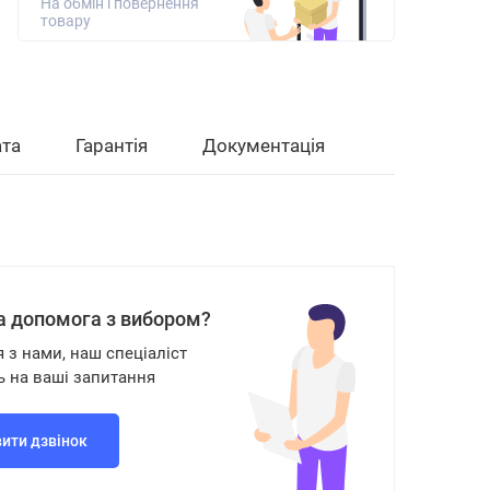
На обмін і повернення
товару
та
Гарантія
Документація
а допомога з вибором?
я з нами, наш спеціаліст
ь на ваші запитання
ити дзвінок