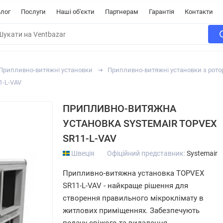
лог
Послуги
Наші об'єкти
Партнерам
Гарантія
Контакти
Припливно-витяжні установки
Припливно-витяжні установки з рот
1-L-VAV
ПРИПЛИВНО-ВИТЯЖНА
УСТАНОВКА SYSTEMAIR TOPVEX
SR11-L-VAV
Швеція
Офіційний представник:
Systemair
Припливно-витяжна установка TOPVEX
SR11-L-VAV - найкраще рішення для
створення правильного мікроклімату в
житлових приміщеннях. Забезпечують