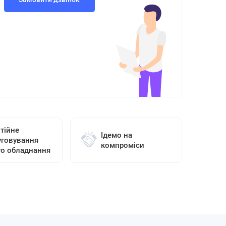
тійне
Ідемо на
уговування
компроміси
го обладнання