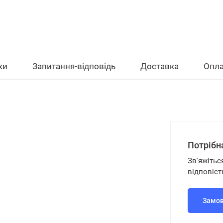
ки
Запитання-відповідь
Доставка
Опла
Потрібн
Зв'яжітьс
відповіст
Замов