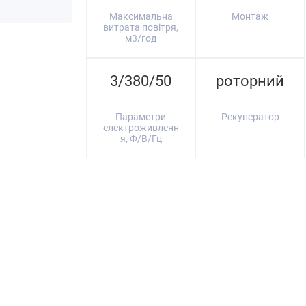
Максимальна
Монтаж
витрата повітря,
м3/год
3/380/50
роторний
Параметри
Рекуператор
електроживленн
я, Ф/В/Гц