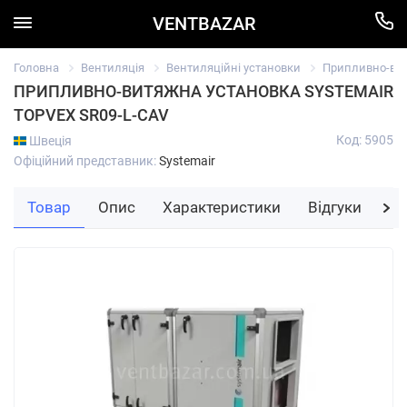
VENTBAZAR
Головна
Вентиляція
Вентиляційні установки
Припливно-вит
ПРИПЛИВНО-ВИТЯЖНА УСТАНОВКА SYSTEMAIR
TOPVEX SR09-L-CAV
Код: 5905
Швеція
Офіційний представник:
Systemair
Товар
Опис
Характеристики
Відгуки
За