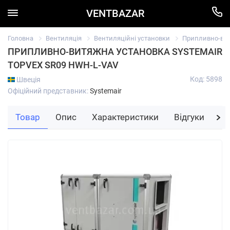
VENTBAZAR
Головна
Вентиляція
Вентиляційні установки
Припливно-вит
ПРИПЛИВНО-ВИТЯЖНА УСТАНОВКА SYSTEMAIR
TOPVEX SR09 HWH-L-VAV
Код: 5898
Швеція
Офіційний представник:
Systemair
Товар
Опис
Характеристики
Відгуки
За