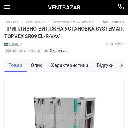
VENTBAZAR
Головна
Вентиляція
Вентиляційні установки
Припливно-вит
ПРИПЛИВНО-ВИТЯЖНА УСТАНОВКА SYSTEMAIR
TOPVEX SR09 EL-R-VAV
Код: 5896
Швеція
Офіційний представник:
Systemair
Товар
Опис
Характеристики
Відгуки
За