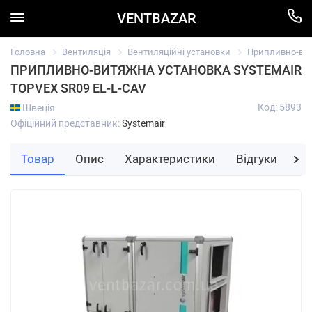
VENTBAZAR
Головна
Вентиляція
Вентиляційні установки
Припливно-вит
ПРИПЛИВНО-ВИТЯЖНА УСТАНОВКА SYSTEMAIR
TOPVEX SR09 EL-L-CAV
Код: 5893
Швеція
Офіційний представник:
Systemair
Товар
Опис
Характеристики
Відгуки
За