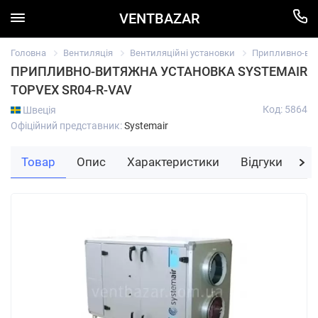
VENTBAZAR
Головна
Вентиляція
Вентиляційні установки
Припливно-вит
ПРИПЛИВНО-ВИТЯЖНА УСТАНОВКА SYSTEMAIR
TOPVEX SR04-R-VAV
Код: 5864
Швеція
Офіційний представник:
Systemair
Товар
Опис
Характеристики
Відгуки
За