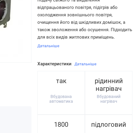
подачу свіжого та видалення
відпрацьованого повітря, підігрів або
охолодження зовнішнього повітря,
очищення його від шкідливих домішок, а
також зволоження або осушення. Підходить
для всіх видів житлових приміщень.
Детальніше
Характеристики
Детальніше
так
рідинний
нагрівач
Вбудована
Вбудований
автоматика
нагрівач
1800
підлоговий