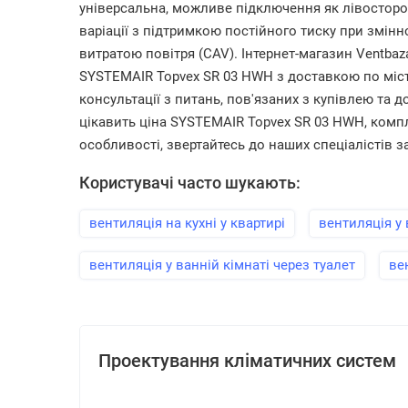
універсальна, можливе підключення як лівосторонн
варіації з підтримкою постійного тиску при змінн
витратою повітря (CAV). Інтернет-магазин Ventba
SYSTEMAIR Topvex SR 03 HWH з доставкою по місту
консультації з питань, пов'язаних з купівлею та д
цікавить ціна SYSTEMAIR Topvex SR 03 HWH, компл
особливості, звертайтесь до наших спеціалістів за
Користувачі часто шукають:
вентиляція на кухні у квартирі
вентиляція у 
вентиляція у ванній кімнаті через туалет
ве
Проектування кліматичних систем