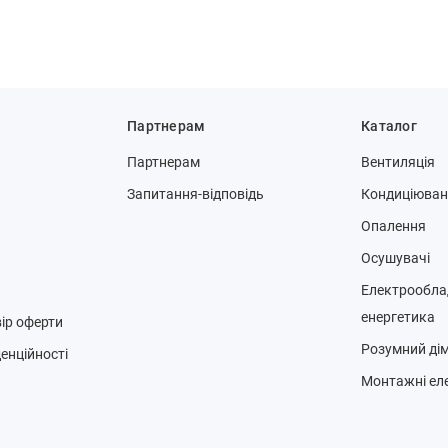
Партнерам
Каталог
Партнерам
Вентиляція
Запитання-відповідь
Кондиціюва
Опалення
Осушувачі
Електрообла
енергетика
ір оферти
Розумний ді
енційності
Монтажні ел