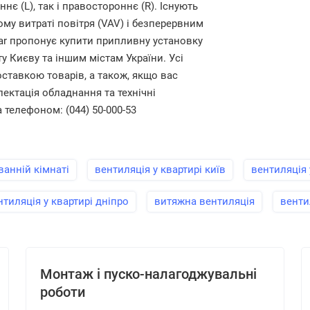
є (L), так і правостороннє (R). Існують
ому витраті повітря (VAV) і безперервним
zar пропонує купити припливну установку
 Києву та іншим містам України. Усі
оставкою товарів, а також, якщо вас
ектація обладнання та технічні
 телефоном: (044) 50-000-53
ванній кімнаті
вентиляція у квартирі київ
вентиляція 
нтиляція у квартирі дніпро
витяжна вентиляція
венти
Монтаж і пуско-налагоджувальні
роботи