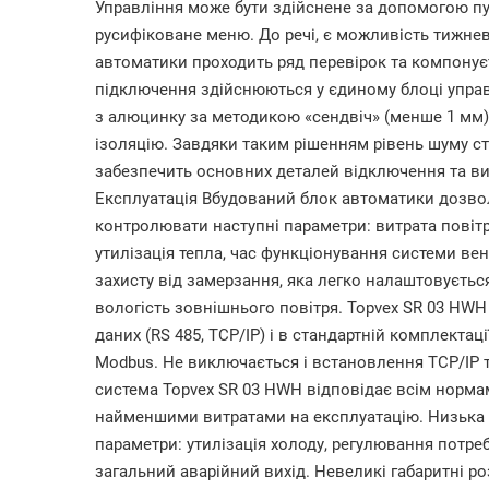
Управління може бути здійснене за допомогою пу
русифіковане меню. До речі, є можливість тижне
автоматики проходить ряд перевірок та компонує
підключення здійснюються у єдиному блоці управл
з алюцинку за методикою «сендвіч» (менше 1 мм) 
ізоляцію. Завдяки таким рішенням рівень шуму ст
забезпечить основних деталей відключення та ви
Експлуатація Вбудований блок автоматики дозво
контролювати наступні параметри: витрата повітря
утилізація тепла, час функціонування системи ве
захисту від замерзання, яка легко налаштовуєтьс
вологість зовнішнього повітря. Topvex SR 03 HWH 
даних (RS 485, TCP/IP) і в стандартній комплектаці
Modbus. Не виключається і встановлення TCP/IP
система Topvex SR 03 HWH відповідає всім норма
найменшими витратами на експлуатацію. Низька е
параметри: утилізація холоду, регулювання потреби
загальний аварійний вихід. Невеликі габаритні р