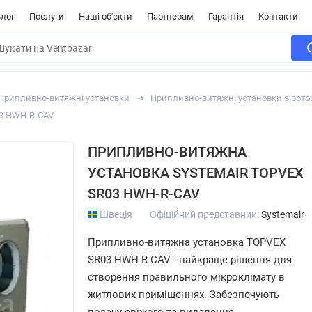
лог
Послуги
Наші об'єкти
Партнерам
Гарантія
Контакти
Припливно-витяжні установки
Припливно-витяжні установки з рот
03 HWH-R-CAV
ПРИПЛИВНО-ВИТЯЖНА
УСТАНОВКА SYSTEMAIR TOPVEX
SR03 HWH-R-CAV
Швеція
Офіційний представник:
Systemair
Припливно-витяжна установка TOPVEX
SR03 HWH-R-CAV - найкраще рішення для
створення правильного мікроклімату в
житлових приміщеннях. Забезпечують