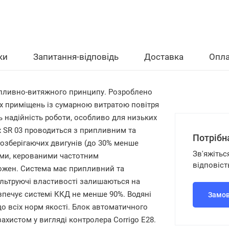
ки
Запитання-відповідь
Доставка
Опла
ипливно-витяжного принципу. Розроблено
вих приміщень із сумарною витратою повітря
 надійність роботи, особливо для низьких
 SR 03 проводиться з припливним та
Потрібн
озберігаючих двигунів (до 30% менше
Зв'яжітьс
ами, керованими частотним
відповіст
кожен. Система має припливний та
ільтруючі властивості залишаються на
зпечує системі ККД не менше 90%. Водяні
Замов
до всіх норм якості. Блок автоматичного
хистом у вигляді контролера Corrigo E28.