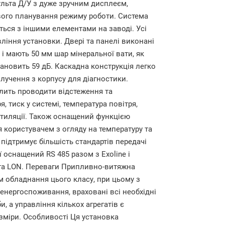
льта Д/У з дуже зручним дисплеєм,
вого планування режиму роботи. Система
ться з іншими елементами на заводі. Усі
іння установки. Двері та панелі виконані
і мають 50 мм шар мінеральної вати, як
ановить 59 дБ. Каскадна конструкція легко
лучення з корпусу для діагностики.
лить проводити відстеження та
, тиск у системі, температура повітря,
нтиляції. Також оснащений функцією
я користувачем з огляду на температуру та
підтримує більшість стандартів передачі
ї оснащений RS 485 разом з Exoline і
 та LON. Переваги Припливно-витяжна
м обладнання цього класу, при цьому з
нергоспоживання, враховані всі необхідні
, а управління кількох агрегатів є
озміри. Особливості Ця установка