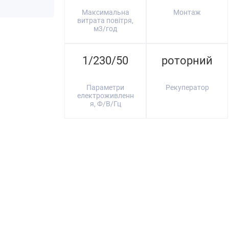
Максимальна
Монтаж
витрата повітря,
м3/год
1/230/50
роторний
Параметри
Рекуператор
електроживленн
я, Ф/В/Гц