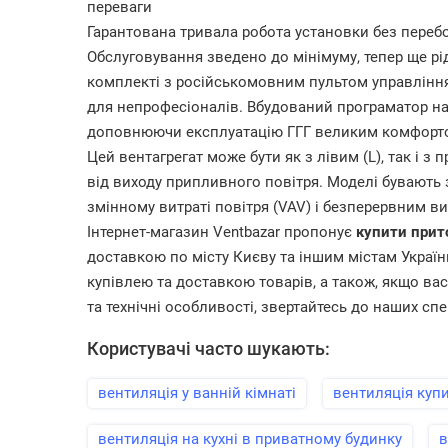
переваги
Гарантована тривала робота установки без переб
Обслуговування зведено до мінімуму, тепер ще рі
комплекті з російськомовним пультом управлінн
для непрофесіоналів. Вбудований програматор на
доповнюючи експлуатацію ГГГ великим комфорт
Цей вентагрегат може бути як з лівим (L), так і 
від виходу припливного повітря. Моделі бувають 
змінному витраті повітря (VAV) і безперервним ви
Інтернет-магазин Ventbazar пропонує
купити
прит
доставкою по місту Києву та іншим містам України.
купівлею та доставкою товарів, а також, якщо ва
та технічні особливості, звертайтесь до наших спе
Користувачі часто шукають:
вентиляція у ванній кімнаті
вентиляція куп
вентиляція на кухні в приватному будинку
в