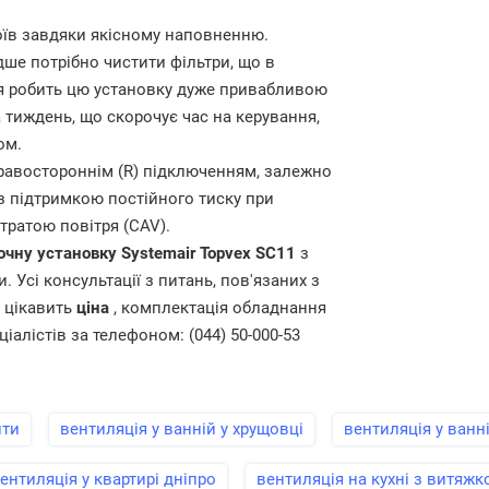
оїв завдяки якісному наповненню.
дше потрібно чистити фільтри, що в
я робить цю установку дуже привабливою
 тиждень, що скорочує час на керування,
ом.
з правостороннім (R) підключенням, залежно
з підтримкою постійного тиску при
тратою повітря (CAV).
очну установку
Systemair Topvex SC11
з
 Усі консультації з питань, пов'язаних з
с цікавить
ціна
, комплектація обладнання
ціалістів за телефоном: (044) 50-000-53
ити
вентиляція у ванній у хрущовці
вентиляція у ванн
ентиляція у квартирі дніпро
вентиляція на кухні з витяж