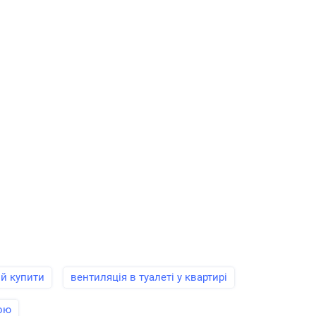
ій купити
вентиляція в туалеті у квартирі
кою