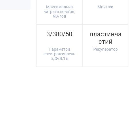
Максимальна
Монтаж
витрата повітря,
м3/год
3/380/50
пластинча
стий
Параметри
Рекуператор
електроживленн
я, Ф/В/Гц