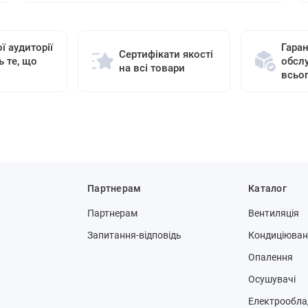
ї аудиторії
Гаран
Сертифікати якості
ь те, що
обсл
на всі товари
всьо
Партнерам
Каталог
Партнерам
Вентиляція
Запитання-відповідь
Кондиціюва
Опалення
Осушувачі
Електрообла