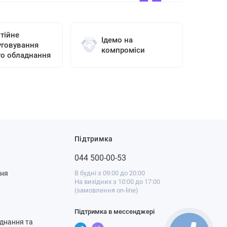
тійне
Ідемо на
уговування
компроміси
го обладнання
Підтримка
044 500-00-53
ння
В будні з 09:00 до 20:00
На вихідних з 10:00 до 17:00
(замовлення on-line)
Підтримка в мессенджері
днання та