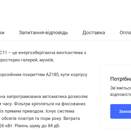
ки
Запитання-відповідь
Доставка
Опла
SC11
– це енергозберігаюча вентсистема з
росторих галерей, музеїв.
орозійним покриттям AZ185, кути корпусу
Потрібн
Зв'яжітьс
відповіст
вана запрограмована автоматика дозволяє
 часу. Фільтри кріпляться на фіксованих
із прямим приводом. Існує система
Замов
бсягів повітря та пори року. Витрата
26 кВт. Рівень шуму до 84 дБ.