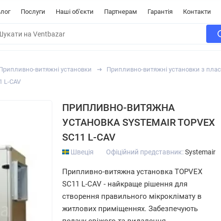
лог
Послуги
Наші об'єкти
Партнерам
Гарантія
Контакти
Припливно-витяжні установки
Припливно-витяжні установки з пла
1 L-CAV
ПРИПЛИВНО-ВИТЯЖНА
УСТАНОВКА SYSTEMAIR TOPVEX
SC11 L-CAV
Швеція
Офіційний представник:
Systemair
Припливно-витяжна установка TOPVEX
SC11 L-CAV - найкраще рішення для
створення правильного мікроклімату в
житлових приміщеннях. Забезпечують