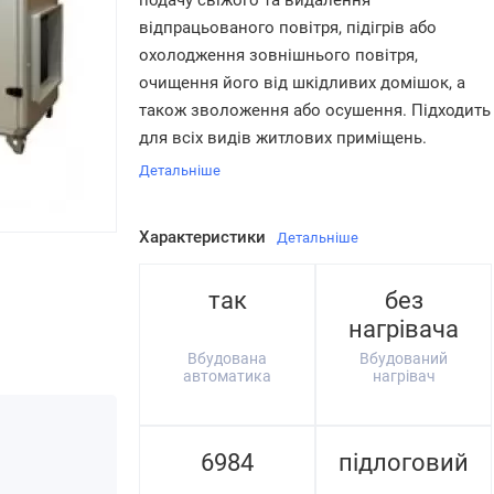
подачу свіжого та видалення
відпрацьованого повітря, підігрів або
охолодження зовнішнього повітря,
очищення його від шкідливих домішок, а
також зволоження або осушення. Підходить
для всіх видів житлових приміщень.
Детальніше
Характеристики
Детальніше
так
без
нагрівача
Вбудована
Вбудований
автоматика
нагрівач
6984
підлоговий