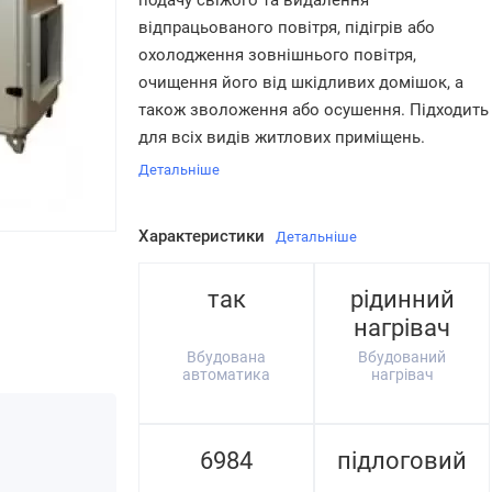
подачу свіжого та видалення
відпрацьованого повітря, підігрів або
охолодження зовнішнього повітря,
очищення його від шкідливих домішок, а
також зволоження або осушення. Підходить
для всіх видів житлових приміщень.
Детальніше
Характеристики
Детальніше
так
рідинний
нагрівач
Вбудована
Вбудований
автоматика
нагрівач
6984
підлоговий