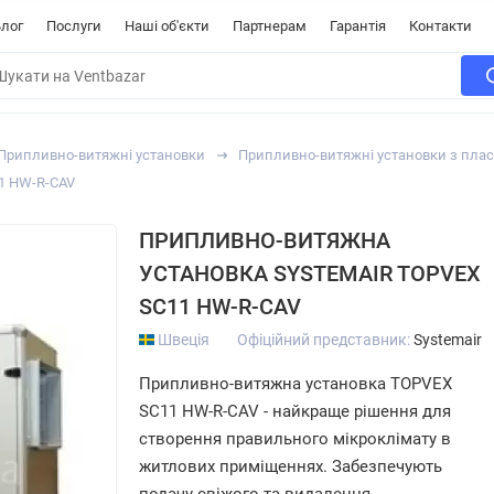
лог
Послуги
Наші об'єкти
Партнерам
Гарантія
Контакти
Припливно-витяжні установки
Припливно-витяжні установки з пла
1 HW-R-CAV
ПРИПЛИВНО-ВИТЯЖНА
УСТАНОВКА SYSTEMAIR TOPVEX
SC11 HW-R-CAV
Швеція
Офіційний представник:
Systemair
Припливно-витяжна установка TOPVEX
SC11 HW-R-CAV - найкраще рішення для
створення правильного мікроклімату в
житлових приміщеннях. Забезпечують