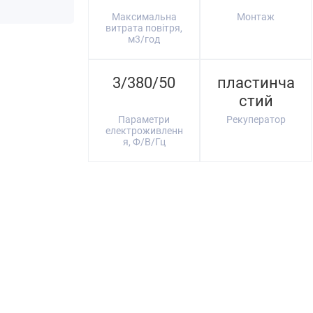
Максимальна
Монтаж
витрата повітря,
м3/год
3/380/50
пластинча
стий
Параметри
Рекуператор
електроживленн
я, Ф/В/Гц