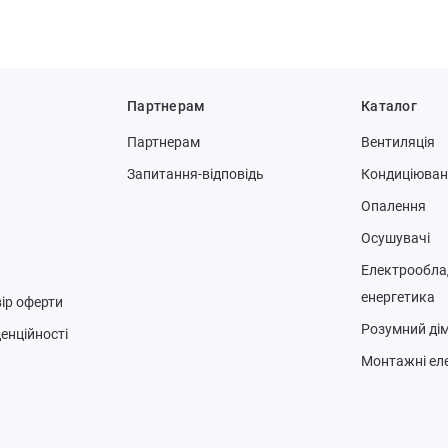
Партнерам
Каталог
Партнерам
Вентиляція
Запитання-відповідь
Кондиціюва
Опалення
Осушувачі
Електрообла
енергетика
ір оферти
Розумний ді
енційності
Монтажні ел