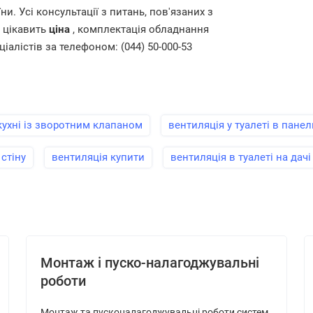
и. Усі консультації з питань, пов'язаних з
с цікавить
ціна
, комплектація обладнання
ціалістів за телефоном: (044) 50-000-53
кухні із зворотним клапаном
вентиляція у туалеті в пане
стіну
вентиляція купити
вентиляція в туалеті на дачі
Монтаж і пуско-налагоджувальні
роботи
Монтаж та пусконалагоджувальні роботи систем