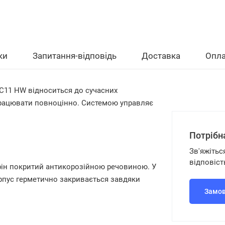
ки
Запитання-відповідь
Доставка
Опла
SC11 HW
відноситься до сучасних
 працювати повноцінно. Системою управляє
Потрібн
Зв'яжітьс
відповіст
рін покритий антикорозійною речовиною. У
рпус герметично закривається завдяки
Замов