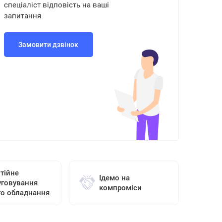
спеціаліст відповість на ваші
запитання
Замовити дзвінок
тійне
Ідемо на
уговування
компроміси
го обладнання