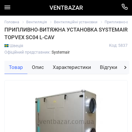
VENTBAZAR
Головна
Вентиляція
Вентиляційні установки
Припливно-вит
ПРИПЛИВНО-ВИТЯЖНА УСТАНОВКА SYSTEMAIR
TOPVEX SC04 L-CAV
Код: 5837
Швеція
Офіційний представник:
Systemair
Товар
Опис
Характеристики
Відгуки
За