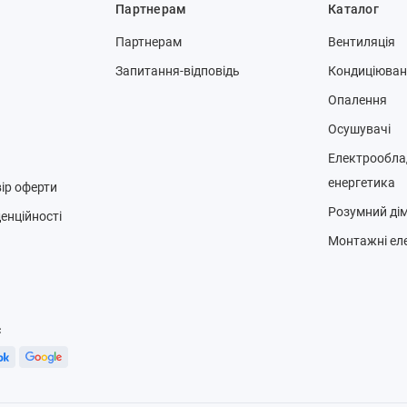
Партнерам
Каталог
Партнерам
Вентиляція
Запитання-відповідь
Кондиціюва
Опалення
Осушувачі
Електрообла
енергетика
ір оферти
Розумний ді
енційності
Монтажні ел
с