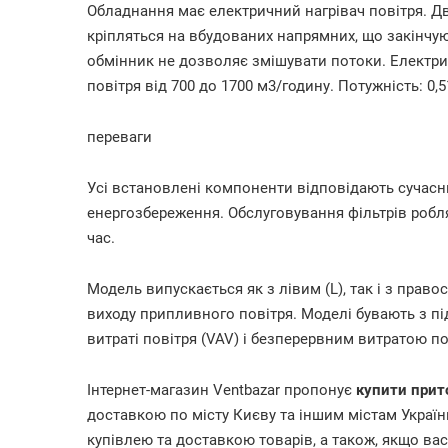
Обладнання має електричний нагрівач повітря. Д
кріпляться на вбудованих напрямних, що закінчу
обмінник не дозволяє змішувати потоки. Електр
повітря від 700 до 1700 м3/годину. Потужність: 0,5
переваги
Усі встановлені компоненти відповідають сучас
енергозбереження. Обслуговування фільтрів робл
час.
Модель випускається як з лівим (L), так і з прав
виходу припливного повітря. Моделі бувають з п
витраті повітря (VAV) і безперервним витратою по
Інтернет-магазин Ventbazar пропонує
купити прит
доставкою по місту Києву та іншим містам України.
купівлею та доставкою товарів, а також, якщо ва