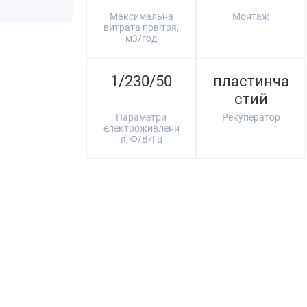
Максимальна
Монтаж
витрата повітря,
м3/год
1/230/50
пластинча
стий
Параметри
Рекуператор
електроживленн
я, Ф/В/Гц