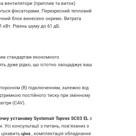
ва вентилятори (приплив та виток)
ються фіксаторами. Перехресний тепловий
ичний блок винесено окремо. Витрата
1 кВт. Рівень шуму до 61 дБ.
ним стандартам економного
ять дуже рідко, що істотно заощаджує ваш
остороннім (R) підключенням, залежно від
ідтримкою постійного тиску при змінному
вітря (CAV).
очну установку
Systemair Topvex SC03 EL
з
 Усі консультації з питань, пов'язаних з
с цікавить
ціна
, комплектація обладнання