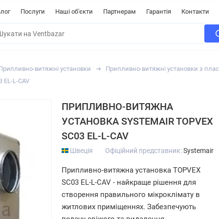
лог
Послуги
Наші об'єкти
Партнерам
Гарантія
Контакти
Припливно-витяжні установки
Припливно-витяжні установки з пла
 EL-L-CAV
ПРИПЛИВНО-ВИТЯЖНА
УСТАНОВКА SYSTEMAIR TOPVEX
SC03 EL-L-CAV
Швеція
Офіційний представник:
Systemair
Припливно-витяжна установка TOPVEX
SC03 EL-L-CAV - найкраще рішення для
створення правильного мікроклімату в
житлових приміщеннях. Забезпечують