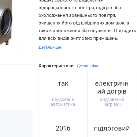
подачу свіжого та видалення
відпрацьованого повітря, підігрів або
охолодження зовнішнього повітря,
очищення його від шкідливих домішок, а
також зволоження або осушення. Підходить
для всіх видів житлових приміщень.
Детальніше
Характеристики
Детальніше
так
електричн
ий догрів
Вбудована
Вбудований
автоматика
нагрівач
2016
підлоговий