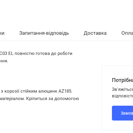
ки
Запитання-відповідь
Доставка
Опла
C03 EL
повністю готова до роботи
ння.
Потрібн
Зв'яжітьс
 з корозії стійким алюцинк AZ185.
відповіст
матеріалом. Кріпиться за допомогою
Замов