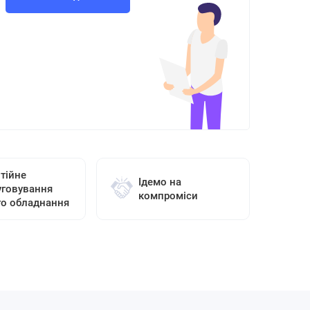
тійне
Ідемо на
уговування
компроміси
го обладнання