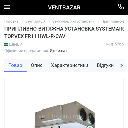
VENTBAZAR
Головна
Вентиляція
Вентиляційні установки
Припливно-вит
ПРИПЛИВНО-ВИТЯЖНА УСТАНОВКА SYSTEMAIR
TOPVEX FR11 HWL-R-CAV
Код: 5765
Швеція
Офіційний представник:
Systemair
Товар
Опис
Характеристики
Відгуки
За