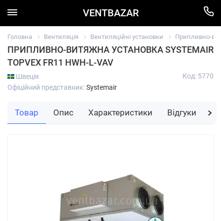
VENTBAZAR
Головна
Вентиляція
Вентиляційні установки
Припливно-вит
ПРИПЛИВНО-ВИТЯЖНА УСТАНОВКА SYSTEMAIR
TOPVEX FR11 HWH-L-VAV
Код: 5770
Швеція
Офіційний представник:
Systemair
Товар
Опис
Характеристики
Відгуки
За