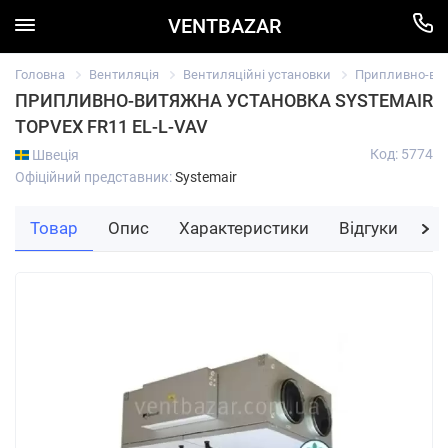
VENTBAZAR
Головна
Вентиляція
Вентиляційні установки
Припливно-вит
ПРИПЛИВНО-ВИТЯЖНА УСТАНОВКА SYSTEMAIR
TOPVEX FR11 EL-L-VAV
Код: 5774
Швеція
Офіційний представник:
Systemair
Товар
Опис
Характеристики
Відгуки
За