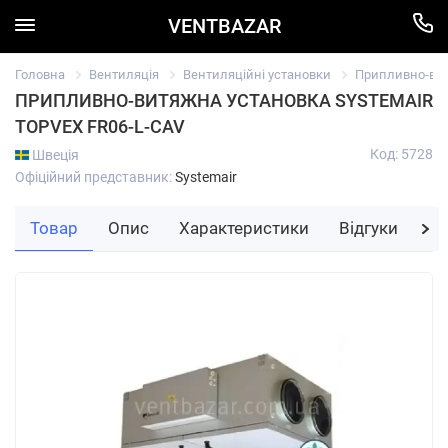
VENTBAZAR
Головна
Вентиляція
Вентиляційні установки
Припливно-вит
ПРИПЛИВНО-ВИТЯЖНА УСТАНОВКА SYSTEMAIR
TOPVEX FR06-L-CAV
Код: 5728
Швеція
Офіційний представник:
Systemair
Товар
Опис
Характеристики
Відгуки
За