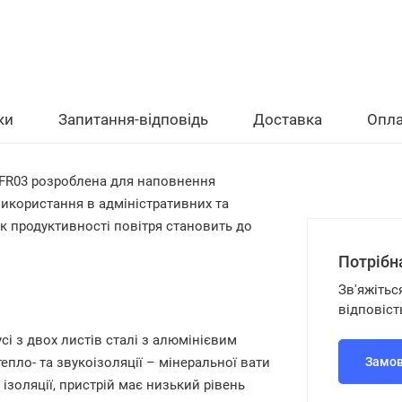
ки
Запитання-відповідь
Доставка
Опла
FR03
розроблена для наповнення
икористання в адміністративних та
 продуктивності повітря становить до
Потрібн
Зв'яжітьс
відповіст
сі з двох листів сталі з алюмінієвим
пло- та звукоізоляції – мінеральної вати
Замов
ізоляції, пристрій має низький рівень