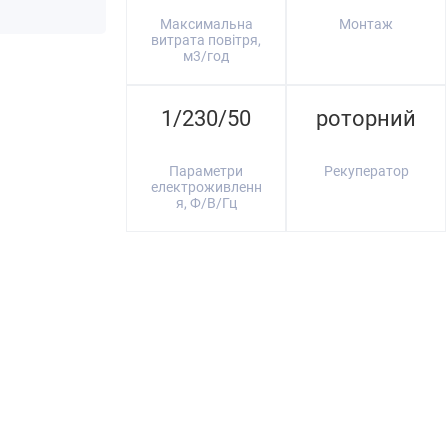
Максимальна
Монтаж
витрата повітря,
м3/год
1/230/50
роторний
Параметри
Рекуператор
електроживленн
я, Ф/В/Гц