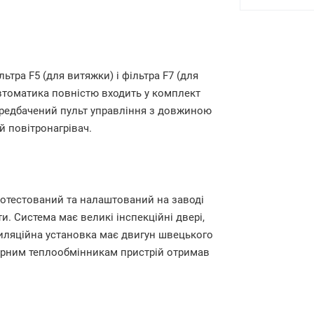
ьтра F5 (для витяжки) і фільтра F7 (для
автоматика повністю входить у комплект
передбачений пульт управління з довжиною
й повітронагрівач.
ротестований та налаштований на заводі
. Система має великі інспекційні двері,
иляційна установка має двигун швецького
орним теплообмінникам пристрій отримав