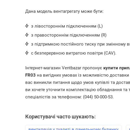
Дана модель вентагрегату може бути:
з лівостороннім підключенням (L)
з правостороннім підключенням (R)
з підтримкою постійного тиску при змінному ви
c безперервною витратою повітря (CAV).
Інтернет-магазин Ventbazar пропонує
купити прип
FR03
на вигідних умовах із можливістю доставки 
вас виникли питання щодо умов купівлі та достав
ви хочете уточнити комплектацію обладнання та т
спеціалістів за телефоном: (044) 50-000-53.
Користувачі часто шукають:
вентиляція у туалеті в панельному будинку