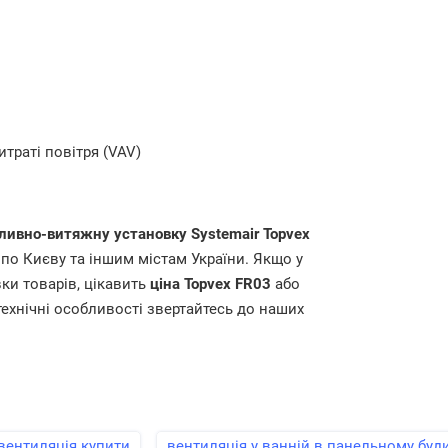
траті повітря (VAV)
ливно-витяжну установку
Systemair Topvex
по Києву та іншим містам України. Якщо у
ки товарів, цікавить
ціна
Topvex FR03
або
ехнічні особливості звертайтесь до наших
вентиляція купити
вентиляція у ванній в панельному буд