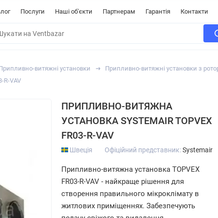
лог
Послуги
Наші об'єкти
Партнерам
Гарантія
Контакти
Припливно-витяжні установки
Припливно-витяжні установки з рот
3-R-VAV
ПРИПЛИВНО-ВИТЯЖНА
УСТАНОВКА SYSTEMAIR TOPVEX
FR03-R-VAV
Швеція
Офіційний представник:
Systemair
Припливно-витяжна установка TOPVEX
FR03-R-VAV - найкраще рішення для
створення правильного мікроклімату в
житлових приміщеннях. Забезпечують