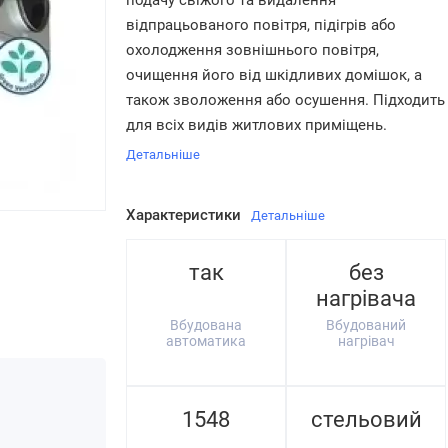
подачу свіжого та видалення
відпрацьованого повітря, підігрів або
охолодження зовнішнього повітря,
очищення його від шкідливих домішок, а
також зволоження або осушення. Підходить
для всіх видів житлових приміщень.
Детальніше
Характеристики
Детальніше
так
без
нагрівача
Вбудована
Вбудований
автоматика
нагрівач
1548
стельовий