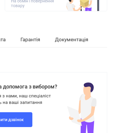
На обмін і повернення
товару
та
Гарантія
Документація
а допомога з вибором?
я з нами, наш спеціаліст
ь на ваші запитання
ити дзвінок