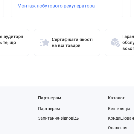
Монтаж побутового рекуператора
ї аудиторії
Гаран
Сертифікати якості
ь те, що
обсл
на всі товари
всьо
Партнерам
Каталог
Партнерам
Вентиляція
Запитання-відповідь
Кондиціюва
Опалення