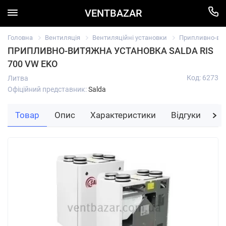
VENTBAZAR
Головна
Вентиляція
Вентиляційні установки
Припливно-вит
ПРИПЛИВНО-ВИТЯЖНА УСТАНОВКА SALDA RIS
700 VW EKO
Код: 6273
Литва
Офіційний представник:
Salda
Товар
Опис
Характеристики
Відгуки
За