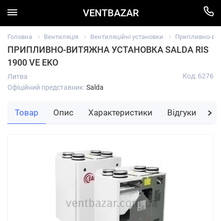
VENTBAZAR
Головна
Вентиляція
Вентиляційні установки
Припливно-вит
ПРИПЛИВНО-ВИТЯЖНА УСТАНОВКА SALDA RIS
1900 VЕ EKO
Код: 6276
Литва
Офіційний представник:
Salda
Товар
Опис
Характеристики
Відгуки
За