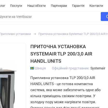
лог
Послуги
Наші об'єкти
Партнерам
Гарантія
Контакти
Припливні установки
Приточна установка Systemair TLP 200/3,0 AIR
ПРИТОЧНА УСТАНОВКА
SYSTEMAIR TLP 200/3,0 AIR
HANDL.UNITS
Швеція
Офіційний представник:
Systemair
Припливна установка TLP 200/3,0 AIR
HANDL.UNITS - це готова компактна
система, яка може забезпечить одне або
кілька приміщень свіжим повітрям. У
холодну пору може нагрівати повітря.