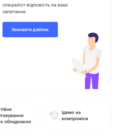
спеціаліст відповість на ваші
запитання
Замовити дзвінок
тійне
Ідемо на
уговування
компроміси
го обладнання