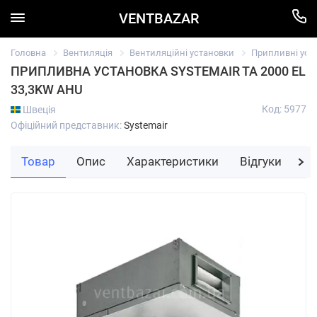
VENTBAZAR
Головна
Вентиляція
Вентиляційні установки
Припливні уст
ПРИПЛИВНА УСТАНОВКА SYSTEMAIR TA 2000 EL
33,3KW AHU
Код: 5977
Швеція
Офіційний представник:
Systemair
Товар
Опис
Характеристики
Відгуки
За