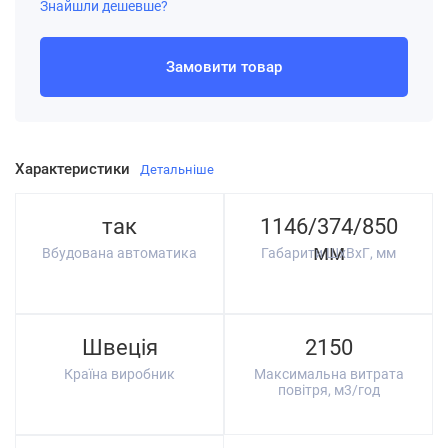
Знайшли дешевше?
Замовити товар
Характеристики
Детальніше
так
1146/374/850
мм
Вбудована автоматика
Габарити ШхВхГ, мм
Швеція
2150
Країна виробник
Максимальна витрата
повітря, м3/год