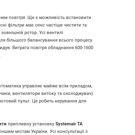
чем повітря. Ще є можливість встановити
ні фільтри має сенс частіше чистити та
 зовнішній ротор. Усі вентилі
Для більшого балансування всього процесу
идув. Витрата повітря обладнання 600-1600
.
втоматика управляє майже всім приладом,
ики, вентилятори витоку та охолоджувач).
отовий пульт. Це робить керування для
ити
припливну установку
Systemair TA
іншим містам України. Усі консультації з