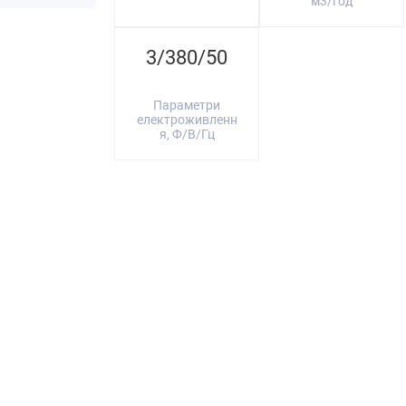
м3/год
3/380/50
Параметри
електроживленн
я, Ф/В/Гц