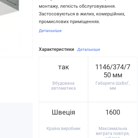
монтажу, легкість обслуговування.
Застосовуються в жилих, комерційних,
промислових приміщеннях.
Детальніше
Характеристики
Детальніше
так
1146/374/7
50 мм
Вбудована
Габарити ШхВхГ,
автоматика
мм
Швеція
1600
Країна виробник
Максимальна
витрата повітря,