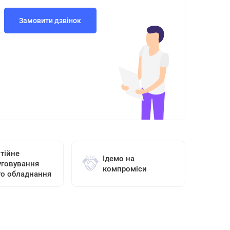
Замовити дзвінок
тійне
Ідемо на
уговування
компроміси
го обладнання