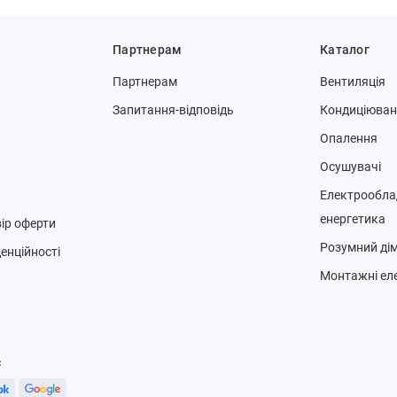
Партнерам
Каталог
Партнерам
Вентиляція
Запитання-відповідь
Кондиціюва
Опалення
Осушувачі
Електрообла
енергетика
ір оферти
Розумний ді
енційності
Монтажні ел
с