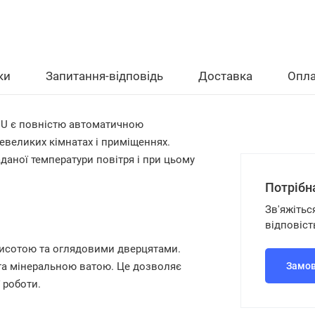
ки
Запитання-відповідь
Доставка
Опла
U є
повністю автоматичною
евеликих кімнатах і приміщеннях.
даної температури повітря і при цьому
Потрібн
Зв'яжітьс
відповіст
висотою та оглядовими дверцятами.
ита мінеральною ватою. Це дозволяє
Замов
 роботи.