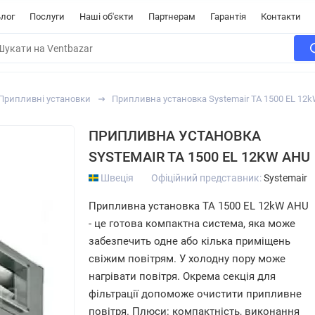
лог
Послуги
Наші об'єкти
Партнерам
Гарантія
Контакти
Припливні установки
Припливна установка Systemair TA 1500 EL 12
ПРИПЛИВНА УСТАНОВКА
SYSTEMAIR TA 1500 EL 12KW AHU
Швеція
Офіційний представник:
Systemair
Припливна установка TA 1500 EL 12kW AHU
- це готова компактна система, яка може
забезпечить одне або кілька приміщень
свіжим повітрям. У холодну пору може
нагрівати повітря. Окрема секція для
фільтрації допоможе очистити припливне
повітря. Плюси: компактність, виконання