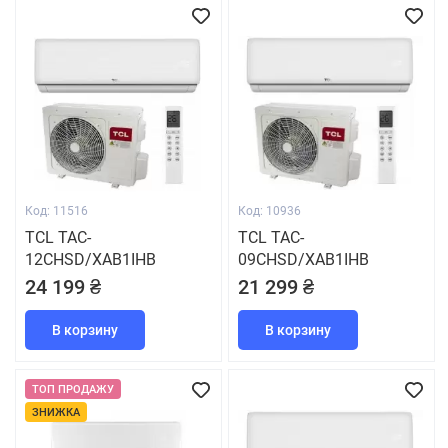
Код: 11516
Код: 10936
TCL TAC-
TCL TAC-
12CHSD/XAB1IHB
09CHSD/XAB1IHB
24 199 ₴
21 299 ₴
В корзину
В корзину
ТОП ПРОДАЖУ
ЗНИЖКА