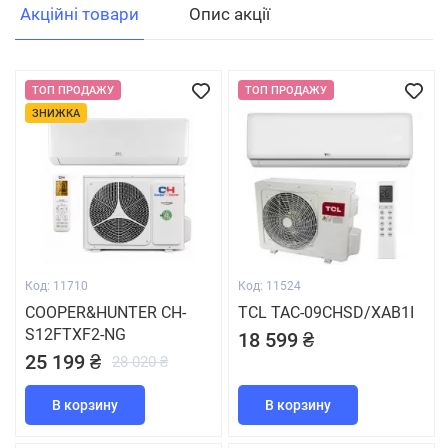
Акційні товари
Опис акції
ТОП ПРОДАЖУ
ТОП ПРОДАЖУ
ЗНИЖКА
Код: 11710
Код: 11524
COOPER&HUNTER CH-
TCL TAC-09CHSD/XAB1I
S12FTXF2-NG
18 599 ₴
25 199 ₴
28 020 ₴
В корзину
В корзину