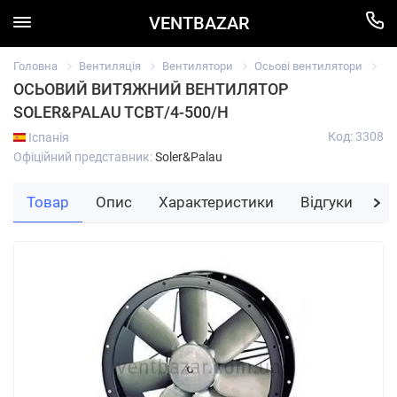
VENTBAZAR
Головна
Вентиляція
Вентилятори
Осьові вентилятори
Ос
ОСЬОВИЙ ВИТЯЖНИЙ ВЕНТИЛЯТОР
SOLER&PALAU TCBT/4-500/H
Код: 3308
Іспанія
Офіційний представник:
Soler&Palau
Товар
Опис
Характеристики
Відгуки
За