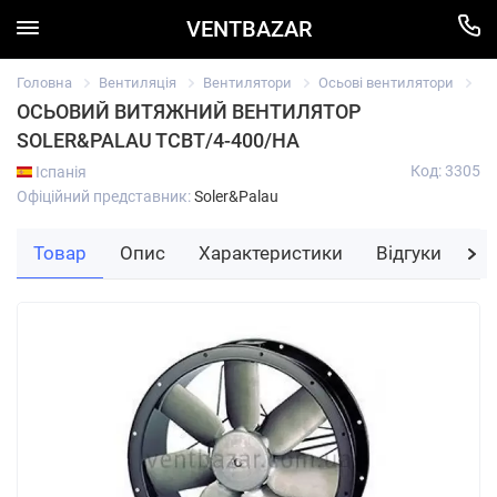
VENTBAZAR
Головна
Вентиляція
Вентилятори
Осьові вентилятори
Ос
ОСЬОВИЙ ВИТЯЖНИЙ ВЕНТИЛЯТОР
SOLER&PALAU TCBT/4-400/HA
Код: 3305
Іспанія
Офіційний представник:
Soler&Palau
Товар
Опис
Характеристики
Відгуки
За